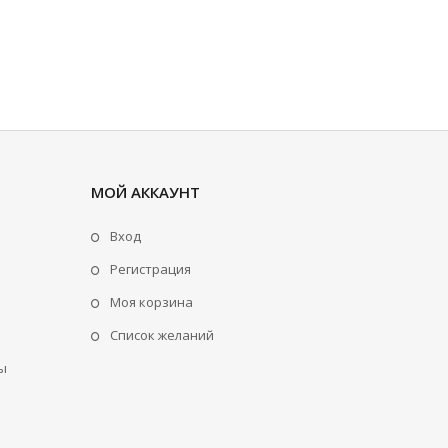
МОЙ АККАУНТ
Вход
Регистрация
Моя корзина
Cписок желаний
ы