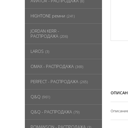
AVIATOR - РАСПРОДАЖА
(8)
HIGHTONE ремни
(241)
JORDAN KERR -
РАСПРОДАЖА
(206)
LAROS
(3)
OMAX - РАСПРОДАЖА
(369)
PERFECT - РАСПРОДАЖА
(265)
ОПИСАН
Q&Q
(961)
Описание
Q&Q - РАСПРОДАЖА
(79)
ROMANSON - РАСПРОДАЖА
(3)