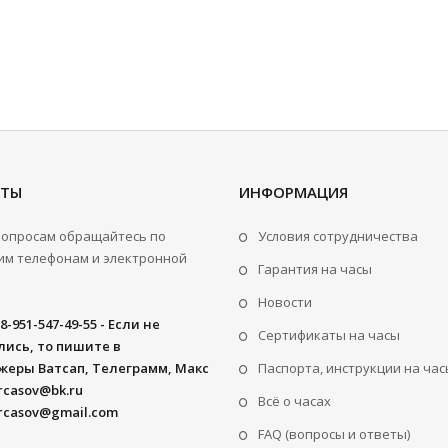
КТЫ
ИНФОРМАЦИЯ
вопросам обращайтесь по
Условия сотрудничества
м телефонам и электронной
Гарантия на часы
Новости
8-951-547-49-55 - Если не
Сертификаты на часы
ись, то пишите в
жеры Ватсап, Телеграмм, Макс
Паспорта, инструкции на час
rcasov@bk.ru
Всё о часах
rcasov@gmail.com
FAQ (вопросы и ответы)