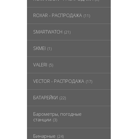
ROXAR - РАСПРОДАЖА
(11)
SMARTWATCH
(21)
SKMEI
(1)
VALERI
(5)
VECTOR - РАСПРОДАЖА
(17)
БАТАРЕЙКИ
(22)
Барометры, погодные
станции
(3)
Бинарные
(24)