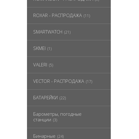
ROXAR - РАСПРОДАЖА
(11)
SMARTWATCH
(21)
SKMEI
(1)
VALERI
(5)
VECTOR - РАСПРОДАЖА
(17)
БАТАРЕЙКИ
(22)
Барометры, погодные
станции
(3)
Бинарные
(24)