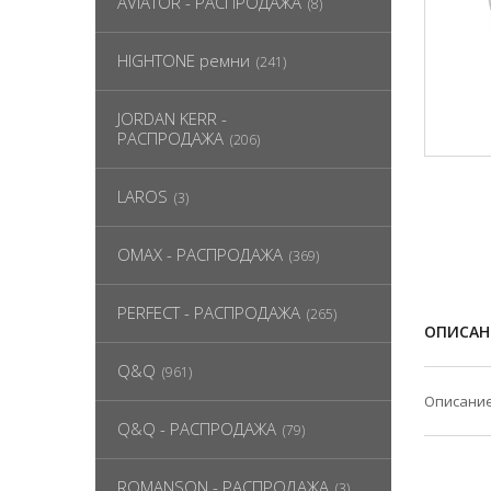
AVIATOR - РАСПРОДАЖА
(8)
HIGHTONE ремни
(241)
JORDAN KERR -
РАСПРОДАЖА
(206)
LAROS
(3)
OMAX - РАСПРОДАЖА
(369)
PERFECT - РАСПРОДАЖА
(265)
ОПИСАН
Q&Q
(961)
Описание
Q&Q - РАСПРОДАЖА
(79)
ROMANSON - РАСПРОДАЖА
(3)