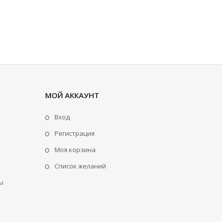
МОЙ АККАУНТ
Вход
Регистрация
Моя корзина
Cписок желаний
ы