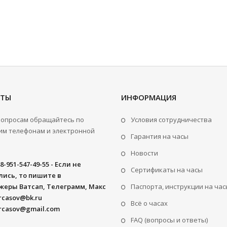
КТЫ
ИНФОРМАЦИЯ
вопросам обращайтесь по
Условия сотрудничества
м телефонам и электронной
Гарантия на часы
Новости
8-951-547-49-55 - Если не
Сертификаты на часы
ись, то пишите в
жеры Ватсап, Телеграмм, Макс
Паспорта, инструкции на час
rcasov@bk.ru
Всё о часах
rcasov@gmail.com
FAQ (вопросы и ответы)