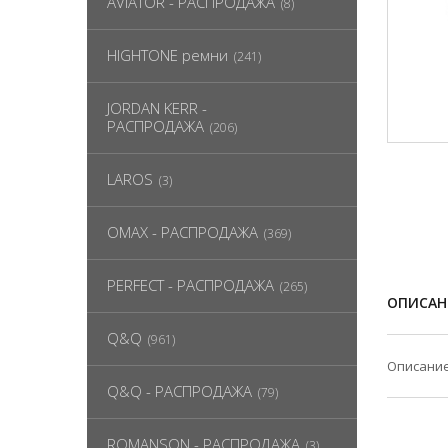
AVIATOR - РАСПРОДАЖА
(8)
HIGHTONE ремни
(241)
JORDAN KERR -
РАСПРОДАЖА
(206)
LAROS
(3)
OMAX - РАСПРОДАЖА
(369)
PERFECT - РАСПРОДАЖА
(265)
ОПИСАН
Q&Q
(961)
Описание
Q&Q - РАСПРОДАЖА
(79)
ROMANSON - РАСПРОДАЖА
(3)