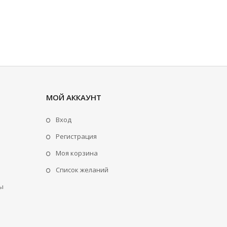
МОЙ АККАУНТ
Вход
Регистрация
Моя корзина
Cписок желаний
ы