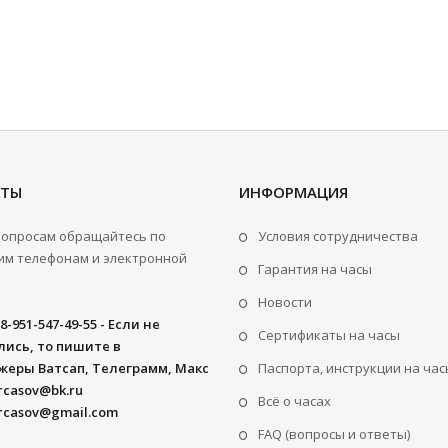
КТЫ
ИНФОРМАЦИЯ
вопросам обращайтесь по
Условия сотрудничества
м телефонам и электронной
Гарантия на часы
Новости
8-951-547-49-55 - Если не
Сертификаты на часы
ись, то пишите в
жеры Ватсап, Телеграмм, Макс
Паспорта, инструкции на час
rcasov@bk.ru
Всё о часах
rcasov@gmail.com
FAQ (вопросы и ответы)