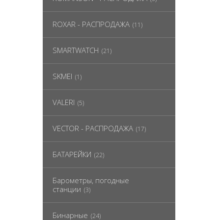
ROXAR - РАСПРОДАЖА
(11)
SMARTWATCH
(21)
SKMEI
(1)
VALERI
(5)
VECTOR - РАСПРОДАЖА
(17)
БАТАРЕЙКИ
(22)
Барометры, погодные
станции
(3)
Бинарные
(24)