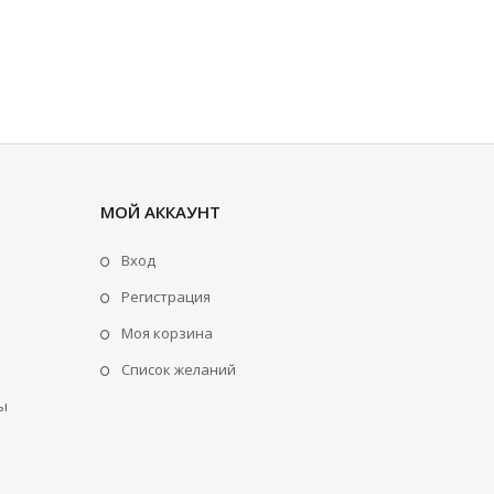
МОЙ АККАУНТ
Вход
Регистрация
Моя корзина
Cписок желаний
ы