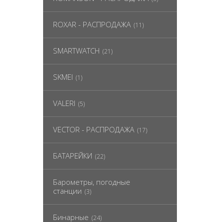
ROXAR - РАСПРОДАЖА
(11)
SMARTWATCH
(21)
SKMEI
(1)
VALERI
(5)
VECTOR - РАСПРОДАЖА
(17)
БАТАРЕЙКИ
(22)
Барометры, погодные
станции
(3)
Бинарные
(24)