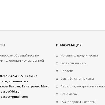
КТЫ
ИНФОРМАЦИЯ
вопросам обращайтесь по
Условия сотрудничества
м телефонам и электронной
Гарантия на часы
Новости
8-951-547-49-55 - Если не
Сертификаты на часы
ись, то пишите в
жеры Ватсап, Телеграмм, Макс
Паспорта, инструкции на час
rcasov@bk.ru
Всё о часах
rcasov@gmail.com
FAQ (вопросы и ответы)