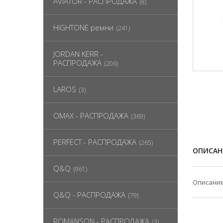
AVIATOR - РАСПРОДАЖА
(8)
HIGHTONE ремни
(241)
JORDAN KERR -
РАСПРОДАЖА
(206)
LAROS
(3)
OMAX - РАСПРОДАЖА
(369)
PERFECT - РАСПРОДАЖА
(265)
ОПИСАН
Q&Q
(961)
Описание
Q&Q - РАСПРОДАЖА
(79)
ROMANSON - РАСПРОДАЖА
(3)