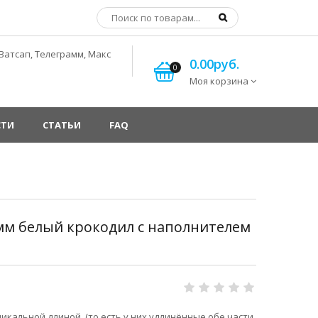
Ватсап, Телеграмм, Макс
0.00руб.
0
Моя корзина
СТИ
СТАТЬИ
FAQ
м белый крокодил с наполнителем
кальной длиной, (то есть у них удлинённые обе части,