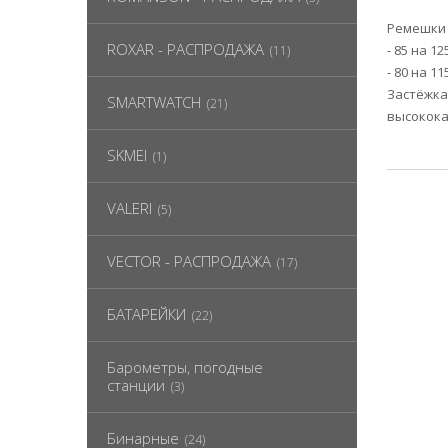
Ремешки 
ROXAR - РАСПРОДАЖА
- 85 на 
(11)
- 80 на 1
Застёжка
SMARTWATCH
(21)
высокока
SKMEI
(1)
VALERI
(5)
VECTOR - РАСПРОДАЖА
(17)
БАТАРЕЙКИ
(22)
Барометры, погодные
станции
(3)
Бинарные
(24)