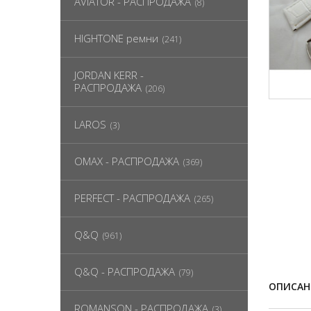
AVIATOR - РАСПРОДАЖА
(8)
HIGHTONE ремни
(241)
JORDAN KERR -
РАСПРОДАЖА
(206)
LAROS
(3)
OMAX - РАСПРОДАЖА
(369)
PERFECT - РАСПРОДАЖА
(265)
Q&Q
(961)
Q&Q - РАСПРОДАЖА
(79)
ОПИСАН
ROMANSON - РАСПРОДАЖА
(3)