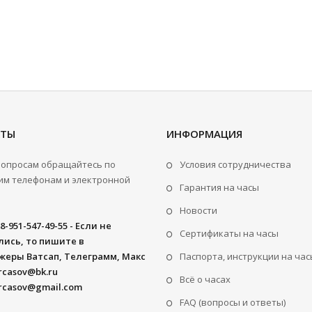
КТЫ
ИНФОРМАЦИЯ
вопросам обращайтесь по
Условия сотрудничества
м телефонам и электронной
Гарантия на часы
Новости
8-951-547-49-55 - Если не
Сертификаты на часы
ись, то пишите в
жеры Ватсап, Телеграмм, Макс
Паспорта, инструкции на час
rcasov@bk.ru
Всё о часах
rcasov@gmail.com
FAQ (вопросы и ответы)