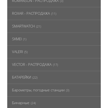
ROMANSON - РАСПРОДАЖА
(3)
ROXAR - РАСПРОДАЖА
(11)
SMARTWATCH
(21)
SKMEI
(1)
VALERI
(5)
VECTOR - РАСПРОДАЖА
(17)
БАТАРЕЙКИ
(22)
Барометры, погодные станции
(3)
Бинарные
(24)