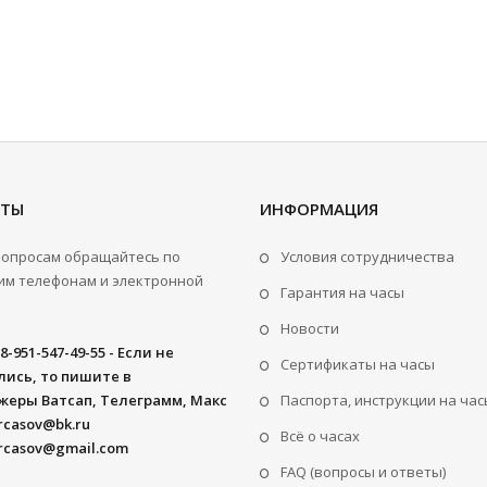
КТЫ
ИНФОРМАЦИЯ
вопросам обращайтесь по
Условия сотрудничества
м телефонам и электронной
Гарантия на часы
Новости
8-951-547-49-55 - Если не
Сертификаты на часы
ись, то пишите в
жеры Ватсап, Телеграмм, Макс
Паспорта, инструкции на час
rcasov@bk.ru
Всё о часах
rcasov@gmail.com
FAQ (вопросы и ответы)