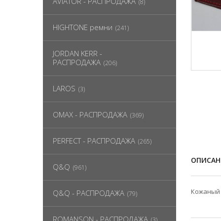
AVIATOR - РАСПРОДАЖА
(8)
HIGHTONE ремни
(241)
JORDAN KERR -
РАСПРОДАЖА
(206)
LAROS
(3)
OMAX - РАСПРОДАЖА
(369)
PERFECT - РАСПРОДАЖА
(265)
ОПИСАН
Q&Q
(961)
Кожаный 
Q&Q - РАСПРОДАЖА
(79)
ROMANSON - РАСПРОДАЖА
(3)