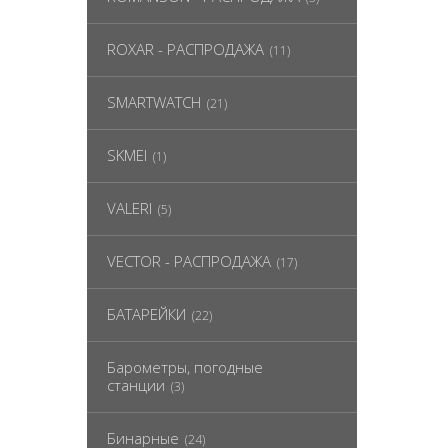
ROXAR - РАСПРОДАЖА
(11)
SMARTWATCH
(21)
SKMEI
(1)
VALERI
(5)
VECTOR - РАСПРОДАЖА
(17)
БАТАРЕЙКИ
(22)
Барометры, погодные
станции
(3)
Бинарные
(24)