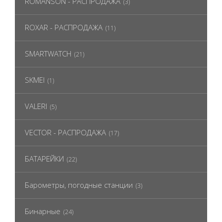
ROMANSON - РАСПРОДАЖА
(3)
ROXAR - РАСПРОДАЖА
(11)
SMARTWATCH
(21)
SKMEI
(1)
VALERI
(5)
VECTOR - РАСПРОДАЖА
(17)
БАТАРЕЙКИ
(22)
Барометры, погодные станции
(3)
Бинарные
(24)