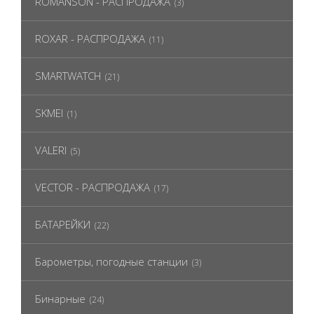
ROMANSON - РАСПРОДАЖА
(3)
ROXAR - РАСПРОДАЖА
(11)
SMARTWATCH
(21)
SKMEI
(1)
VALERI
(5)
VECTOR - РАСПРОДАЖА
(17)
БАТАРЕЙКИ
(22)
Барометры, погодные станции
(3)
Бинарные
(24)