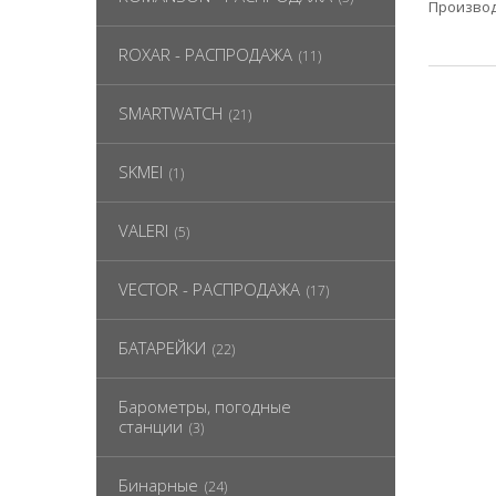
Производ
ROXAR - РАСПРОДАЖА
(11)
SMARTWATCH
(21)
SKMEI
(1)
VALERI
(5)
VECTOR - РАСПРОДАЖА
(17)
БАТАРЕЙКИ
(22)
Барометры, погодные
станции
(3)
Бинарные
(24)