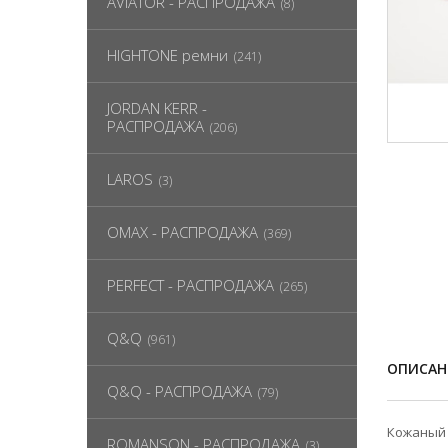
AVIATOR - РАСПРОДАЖА
(8)
HIGHTONE ремни
(241)
JORDAN KERR -
РАСПРОДАЖА
(206)
LAROS
(3)
OMAX - РАСПРОДАЖА
(369)
PERFECT - РАСПРОДАЖА
(265)
Q&Q
(961)
ОПИСАН
Q&Q - РАСПРОДАЖА
(79)
Кожаный 
ROMANSON - РАСПРОДАЖА
(3)