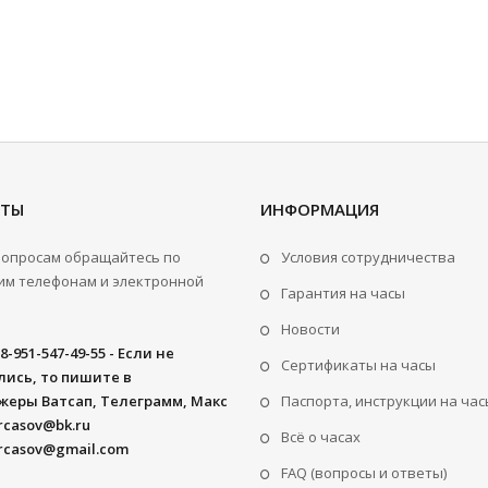
КТЫ
ИНФОРМАЦИЯ
вопросам обращайтесь по
Условия сотрудничества
м телефонам и электронной
Гарантия на часы
Новости
8-951-547-49-55 - Если не
Сертификаты на часы
ись, то пишите в
жеры Ватсап, Телеграмм, Макс
Паспорта, инструкции на час
rcasov@bk.ru
Всё о часах
rcasov@gmail.com
FAQ (вопросы и ответы)