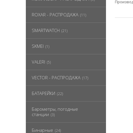
Производ
ROXAR - РАСПРОДАЖА
(11)
SMARTWATCH
(21)
SKMEI
(1)
VALERI
(5)
VECTOR - РАСПРОДАЖА
(17)
БАТАРЕЙКИ
(22)
Барометры, погодные
станции
(3)
Бинарные
(24)