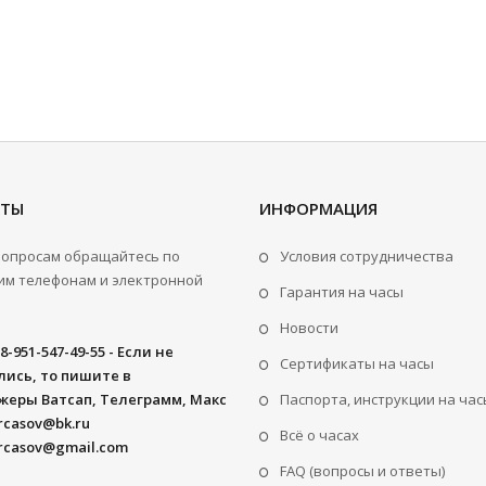
КТЫ
ИНФОРМАЦИЯ
вопросам обращайтесь по
Условия сотрудничества
м телефонам и электронной
Гарантия на часы
Новости
8-951-547-49-55 - Если не
Сертификаты на часы
ись, то пишите в
жеры Ватсап, Телеграмм, Макс
Паспорта, инструкции на час
rcasov@bk.ru
Всё о часах
rcasov@gmail.com
FAQ (вопросы и ответы)