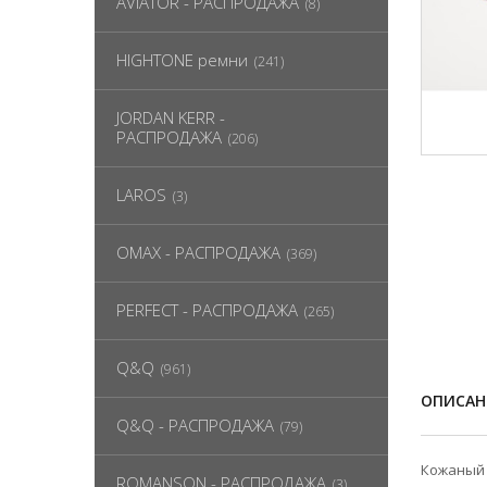
AVIATOR - РАСПРОДАЖА
(8)
HIGHTONE ремни
(241)
JORDAN KERR -
РАСПРОДАЖА
(206)
LAROS
(3)
OMAX - РАСПРОДАЖА
(369)
PERFECT - РАСПРОДАЖА
(265)
Q&Q
(961)
ОПИСАН
Q&Q - РАСПРОДАЖА
(79)
Кожаный 
ROMANSON - РАСПРОДАЖА
(3)