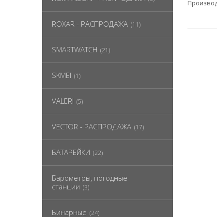
Производ
ROXAR - РАСПРОДАЖА
(11)
SMARTWATCH
(21)
SKMEI
(1)
VALERI
(5)
VECTOR - РАСПРОДАЖА
(17)
БАТАРЕЙКИ
(22)
Барометры, погодные
станции
(3)
Бинарные
(24)