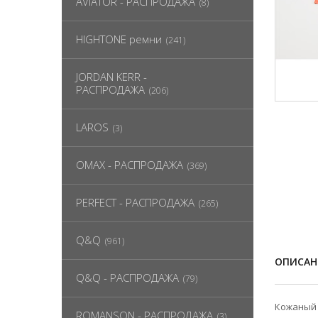
AVIATOR - РАСПРОДАЖА
(8)
HIGHTONE ремни
(241)
JORDAN KERR -
РАСПРОДАЖА
(206)
LAROS
(3)
OMAX - РАСПРОДАЖА
(369)
PERFECT - РАСПРОДАЖА
(265)
Q&Q
(961)
ОПИСАН
Q&Q - РАСПРОДАЖА
(79)
Кожаный 
ROMANSON - РАСПРОДАЖА
(3)