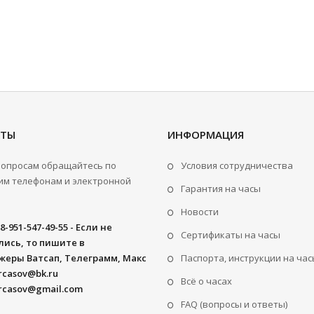
КТЫ
ИНФОРМАЦИЯ
вопросам обращайтесь по
Условия сотрудничества
м телефонам и электронной
Гарантия на часы
Новости
8-951-547-49-55 - Если не
Сертификаты на часы
ись, то пишите в
жеры Ватсап, Телеграмм, Макс
Паспорта, инструкции на час
rcasov@bk.ru
Всё о часах
rcasov@gmail.com
FAQ (вопросы и ответы)