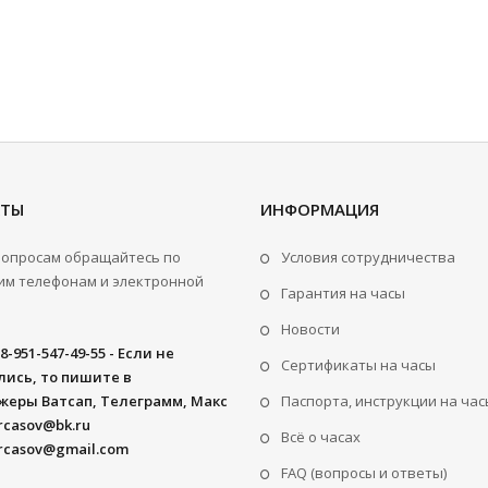
КТЫ
ИНФОРМАЦИЯ
вопросам обращайтесь по
Условия сотрудничества
м телефонам и электронной
Гарантия на часы
Новости
8-951-547-49-55 - Если не
Сертификаты на часы
ись, то пишите в
жеры Ватсап, Телеграмм, Макс
Паспорта, инструкции на час
rcasov@bk.ru
Всё о часах
rcasov@gmail.com
FAQ (вопросы и ответы)