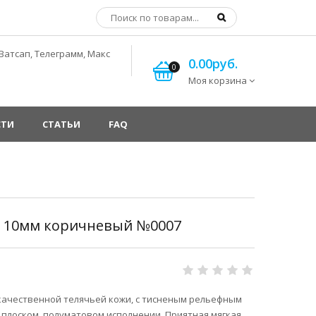
Ватсап, Телеграмм, Макс
0.00руб.
0
Моя корзина
СТИ
СТАТЬИ
FAQ
в 10мм коричневый №0007
качественной телячьей кожи, с тисненым рельефным
в плоском, полуматовом исполнении. Приятная мягкая