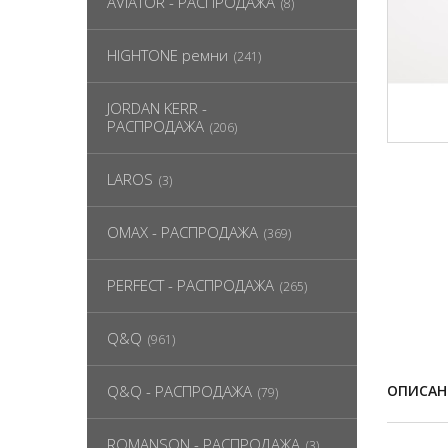
AVIATOR - РАСПРОДАЖА
(8)
HIGHTONE ремни
(241)
JORDAN KERR -
РАСПРОДАЖА
(206)
LAROS
(3)
OMAX - РАСПРОДАЖА
(369)
PERFECT - РАСПРОДАЖА
(265)
Q&Q
(961)
Q&Q - РАСПРОДАЖА
ОПИСАН
(79)
ROMANSON - РАСПРОДАЖА
(3)