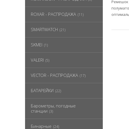
Ремешок 
полумато
ROXAR - РАСПРОДАЖА
оптималь
(11)
SMARTWATCH
(21)
SKMEI
(1)
VALERI
(5)
VECTOR - РАСПРОДАЖА
(17)
БАТАРЕЙКИ
(22)
Барометры, погодные
станции
(3)
Бинарные
(24)