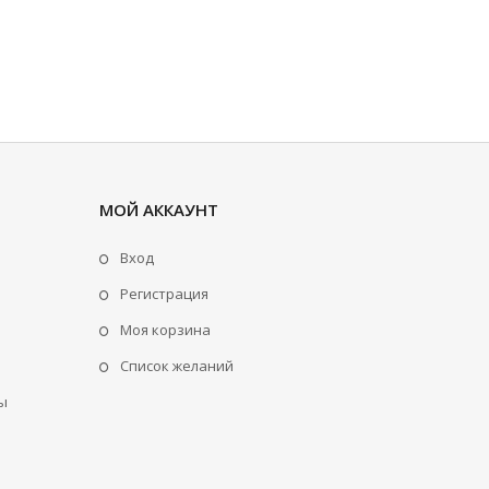
МОЙ АККАУНТ
Вход
Регистрация
Моя корзина
Cписок желаний
ы