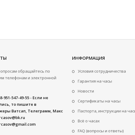
КТЫ
ИНФОРМАЦИЯ
вопросам обращайтесь по
Условия сотрудничества
м телефонам и электронной
Гарантия на часы
Новости
8-951-547-49-55 - Если не
Сертификаты на часы
ись, то пишите в
жеры Ватсап, Телеграмм, Макс
Паспорта, инструкции на час
rcasov@bk.ru
Всё о часах
rcasov@gmail.com
FAQ (вопросы и ответы)