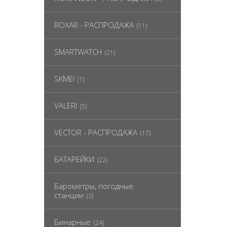
ROXAR - РАСПРОДАЖА
(11)
SMARTWATCH
(21)
SKMEI
(1)
VALERI
(5)
VECTOR - РАСПРОДАЖА
(17)
БАТАРЕЙКИ
(22)
Барометры, погодные
станции
(3)
Бинарные
(24)