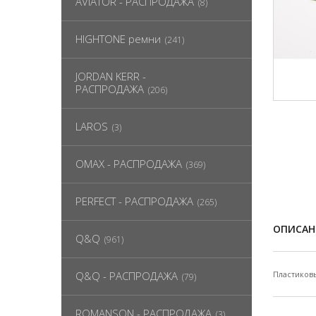
AVIATOR - РАСПРОДАЖА
(8)
HIGHTONE ремни
(241)
JORDAN KERR -
РАСПРОДАЖА
(206)
LAROS
(3)
OMAX - РАСПРОДАЖА
(369)
PERFECT - РАСПРОДАЖА
(265)
ОПИСАН
Q&Q
(961)
Q&Q - РАСПРОДАЖА
Пластиков
(79)
ROMANSON - РАСПРОДАЖА
(3)