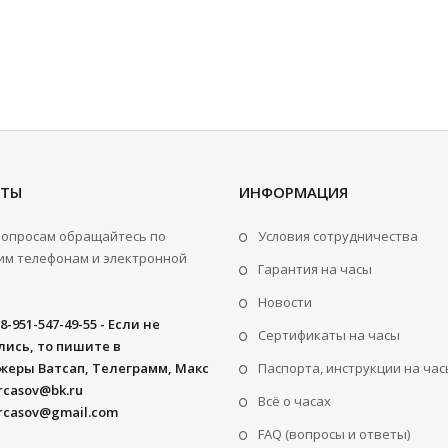
КТЫ
ИНФОРМАЦИЯ
вопросам обращайтесь по
Условия сотрудничества
м телефонам и электронной
Гарантия на часы
Новости
8-951-547-49-55 - Если не
Сертификаты на часы
ись, то пишите в
жеры Ватсап, Телеграмм, Макс
Паспорта, инструкции на час
rcasov@bk.ru
Всё о часах
rcasov@gmail.com
FAQ (вопросы и ответы)