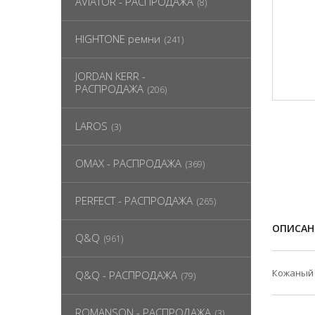
AVIATOR - РАСПРОДАЖА
(8)
HIGHTONE ремни
(241)
JORDAN KERR -
РАСПРОДАЖА
(206)
LAROS
(3)
OMAX - РАСПРОДАЖА
(369)
PERFECT - РАСПРОДАЖА
(265)
ОПИСАН
Q&Q
(961)
Кожаный 
Q&Q - РАСПРОДАЖА
(79)
ROMANSON - РАСПРОДАЖА
(3)