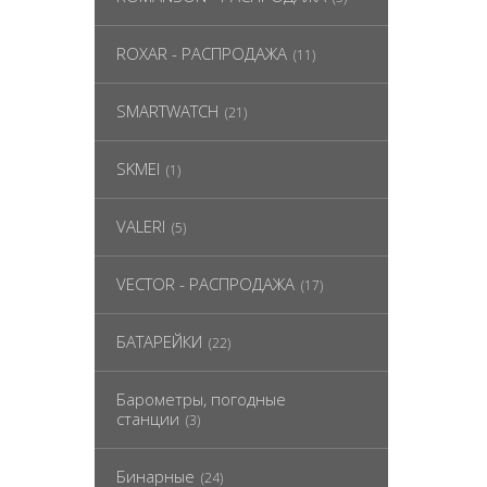
ROXAR - РАСПРОДАЖА
(11)
SMARTWATCH
(21)
SKMEI
(1)
VALERI
(5)
VECTOR - РАСПРОДАЖА
(17)
БАТАРЕЙКИ
(22)
Барометры, погодные
станции
(3)
Бинарные
(24)