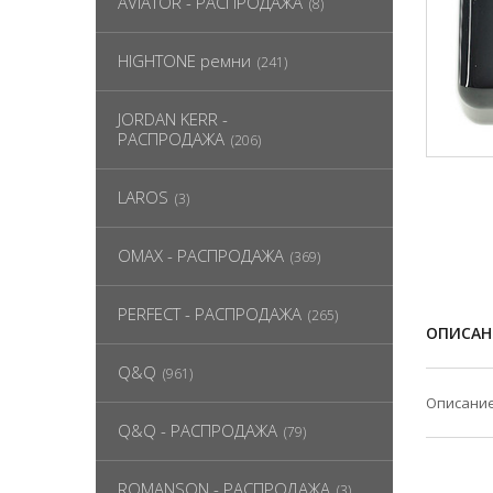
AVIATOR - РАСПРОДАЖА
(8)
HIGHTONE ремни
(241)
JORDAN KERR -
РАСПРОДАЖА
(206)
LAROS
(3)
OMAX - РАСПРОДАЖА
(369)
PERFECT - РАСПРОДАЖА
(265)
ОПИСАН
Q&Q
(961)
Описание
Q&Q - РАСПРОДАЖА
(79)
ROMANSON - РАСПРОДАЖА
(3)