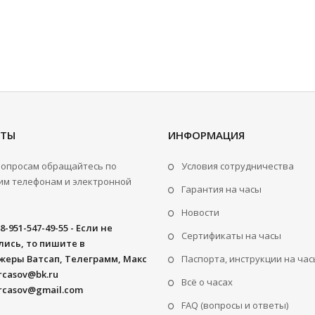
КТЫ
ИНФОРМАЦИЯ
вопросам обращайтесь по
Условия сотрудничества
м телефонам и электронной
Гарантия на часы
Новости
8-951-547-49-55 - Если не
Сертификаты на часы
ись, то пишите в
жеры Ватсап, Телеграмм, Макс
Паспорта, инструкции на час
rcasov@bk.ru
Всё о часах
rcasov@gmail.com
FAQ (вопросы и ответы)