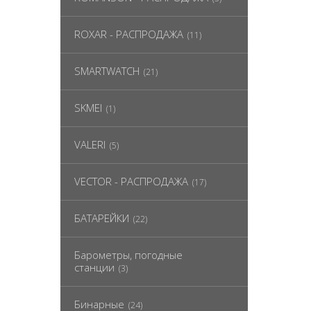
ROXAR - РАСПРОДАЖА
(11)
SMARTWATCH
(21)
SKMEI
(1)
VALERI
(5)
VECTOR - РАСПРОДАЖА
(17)
БАТАРЕЙКИ
(22)
Барометры, погодные
станции
(3)
Бинарные
(24)