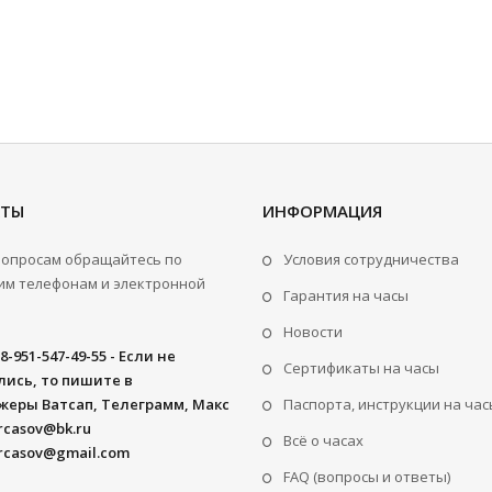
КТЫ
ИНФОРМАЦИЯ
вопросам обращайтесь по
Условия сотрудничества
м телефонам и электронной
Гарантия на часы
Новости
8-951-547-49-55 - Если не
Сертификаты на часы
ись, то пишите в
жеры Ватсап, Телеграмм, Макс
Паспорта, инструкции на час
rcasov@bk.ru
Всё о часах
rcasov@gmail.com
FAQ (вопросы и ответы)