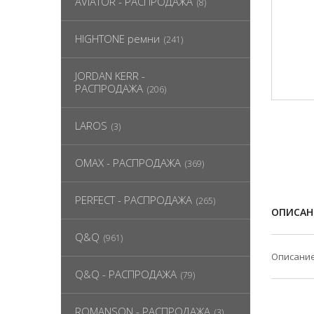
AVIATOR - РАСПРОДАЖА
(8)
HIGHTONE ремни
(241)
JORDAN KERR -
РАСПРОДАЖА
(206)
LAROS
(3)
OMAX - РАСПРОДАЖА
(369)
PERFECT - РАСПРОДАЖА
(265)
ОПИСАН
Q&Q
(961)
Описание
Q&Q - РАСПРОДАЖА
(79)
ROMANSON - РАСПРОДАЖА
(3)