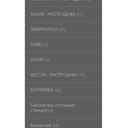
ROXAR - РАСПРОДАЖА
(11)
SMARTWATCH
(21)
SKMEI
(1)
VALERI
(5)
VECTOR - РАСПРОДАЖА
(17)
БАТАРЕЙКИ
(22)
Барометры, погодные
станции
(3)
Бинарные
(24)