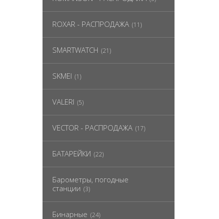
ROXAR - РАСПРОДАЖА
(11)
SMARTWATCH
(21)
SKMEI
(1)
VALERI
(5)
VECTOR - РАСПРОДАЖА
(17)
БАТАРЕЙКИ
(22)
Барометры, погодные
станции
(3)
Бинарные
(24)