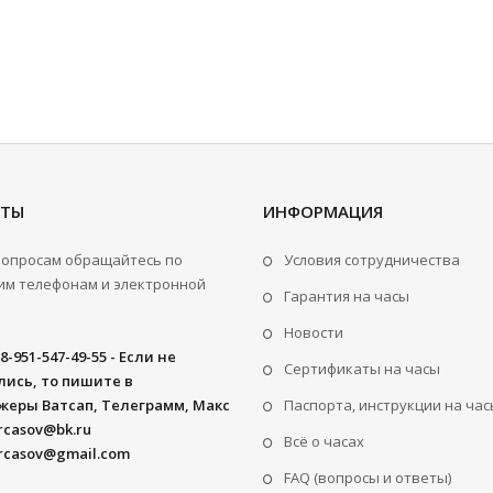
КТЫ
ИНФОРМАЦИЯ
вопросам обращайтесь по
Условия сотрудничества
м телефонам и электронной
Гарантия на часы
Новости
8-951-547-49-55 - Если не
Сертификаты на часы
ись, то пишите в
жеры Ватсап, Телеграмм, Макс
Паспорта, инструкции на час
rcasov@bk.ru
Всё о часах
rcasov@gmail.com
FAQ (вопросы и ответы)