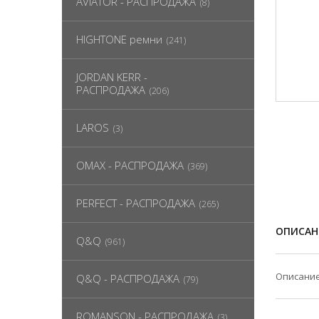
AVIATOR - РАСПРОДАЖА
(8)
HIGHTONE ремни
(241)
JORDAN KERR -
РАСПРОДАЖА
(206)
LAROS
(3)
OMAX - РАСПРОДАЖА
(369)
PERFECT - РАСПРОДАЖА
(265)
ОПИСАН
Q&Q
(961)
Описание
Q&Q - РАСПРОДАЖА
(79)
ROMANSON - РАСПРОДАЖА
(3)