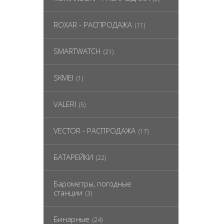
ROXAR - РАСПРОДАЖА
(11)
SMARTWATCH
(21)
SKMEI
(1)
VALERI
(5)
VECTOR - РАСПРОДАЖА
(17)
БАТАРЕЙКИ
(22)
Барометры, погодные
станции
(3)
Бинарные
(24)