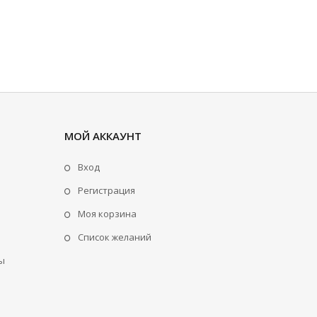
МОЙ АККАУНТ
Вход
Регистрация
Моя корзина
Cписок желаний
ы