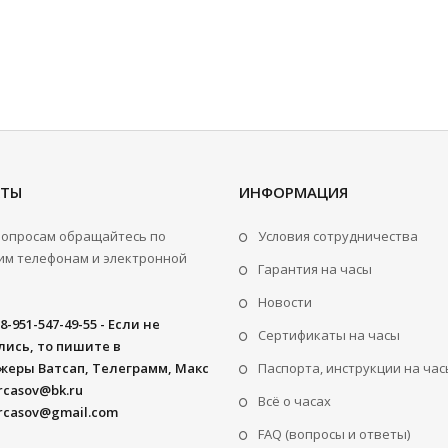
КТЫ
ИНФОРМАЦИЯ
вопросам обращайтесь по
Условия сотрудничества
м телефонам и электронной
Гарантия на часы
Новости
8-951-547-49-55 - Если не
Сертификаты на часы
ись, то пишите в
жеры Ватсап, Телеграмм, Макс
Паспорта, инструкции на час
rcasov@bk.ru
Всё о часах
rcasov@gmail.com
FAQ (вопросы и ответы)