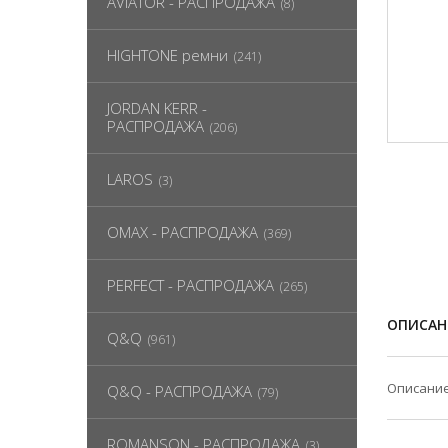
AVIATOR - РАСПРОДАЖА
(8)
HIGHTONE ремни
(241)
JORDAN KERR -
РАСПРОДАЖА
(206)
LAROS
(3)
OMAX - РАСПРОДАЖА
(369)
PERFECT - РАСПРОДАЖА
(265)
ОПИСАН
Q&Q
(961)
Описание
Q&Q - РАСПРОДАЖА
(79)
ROMANSON - РАСПРОДАЖА
(3)