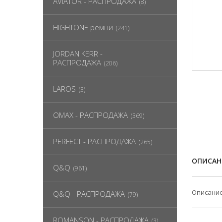
AVIATOR - РАСПРОДАЖА
(8)
HIGHTONE ремни
(241)
JORDAN KERR -
РАСПРОДАЖА
(206)
LAROS
(3)
OMAX - РАСПРОДАЖА
(369)
PERFECT - РАСПРОДАЖА
(265)
ОПИСАН
Q&Q
(961)
Описание
Q&Q - РАСПРОДАЖА
(79)
ROMANSON - РАСПРОДАЖА
(3)