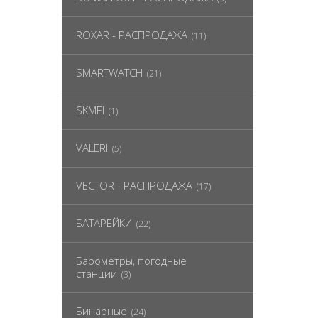
ROXAR - РАСПРОДАЖА
(11)
SMARTWATCH
(21)
SKMEI
(1)
VALERI
(5)
VECTOR - РАСПРОДАЖА
(17)
БАТАРЕЙКИ
(22)
Барометры, погодные
станции
(3)
Бинарные
(24)