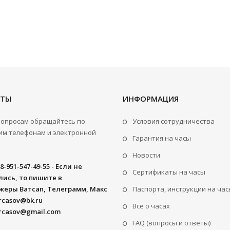
КТЫ
ИНФОРМАЦИЯ
вопросам обращайтесь по
Условия сотрудничества
м телефонам и электронной
Гарантия на часы
Новости
8-951-547-49-55 - Если не
Сертификаты на часы
ись, то пишите в
жеры Ватсап, Телеграмм, Макс
Паспорта, инструкции на час
rcasov@bk.ru
Всё о часах
rcasov@gmail.com
FAQ (вопросы и ответы)