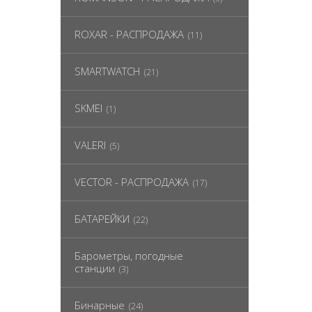
ROXAR - РАСПРОДАЖА
(11)
SMARTWATCH
(21)
SKMEI
(1)
VALERI
(5)
VECTOR - РАСПРОДАЖА
(17)
БАТАРЕЙКИ
(22)
Барометры, погодные
станции
(3)
Бинарные
(24)