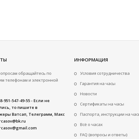
КТЫ
ИНФОРМАЦИЯ
вопросам обращайтесь по
Условия сотрудничества
м телефонам и электронной
Гарантия на часы
Новости
8-951-547-49-55 - Если не
Сертификаты на часы
ись, то пишите в
жеры Ватсап, Телеграмм, Макс
Паспорта, инструкции на час
rcasov@bk.ru
Всё о часах
rcasov@gmail.com
FAQ (вопросы и ответы)