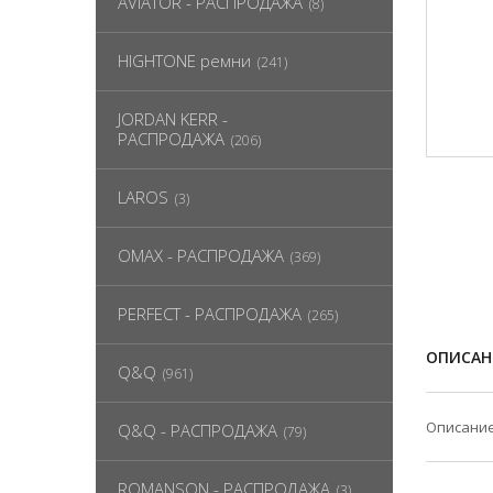
AVIATOR - РАСПРОДАЖА
(8)
HIGHTONE ремни
(241)
JORDAN KERR -
РАСПРОДАЖА
(206)
LAROS
(3)
OMAX - РАСПРОДАЖА
(369)
PERFECT - РАСПРОДАЖА
(265)
ОПИСАН
Q&Q
(961)
Описание
Q&Q - РАСПРОДАЖА
(79)
ROMANSON - РАСПРОДАЖА
(3)