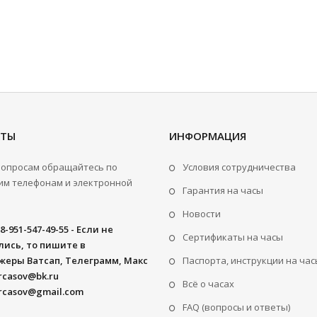
КТЫ
ИНФОРМАЦИЯ
вопросам обращайтесь по
Условия сотрудничества
м телефонам и электронной
Гарантия на часы
Новости
8-951-547-49-55 - Если не
Сертификаты на часы
ись, то пишите в
жеры Ватсап, Телеграмм, Макс
Паспорта, инструкции на час
rcasov@bk.ru
Всё о часах
rcasov@gmail.com
FAQ (вопросы и ответы)