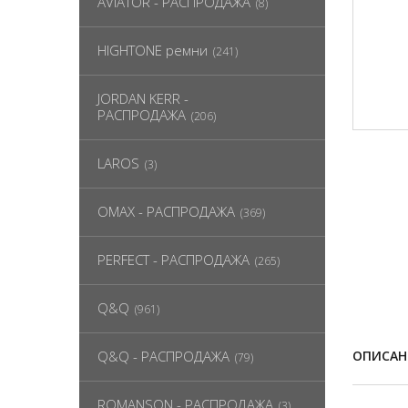
AVIATOR - РАСПРОДАЖА
(8)
HIGHTONE ремни
(241)
JORDAN KERR -
РАСПРОДАЖА
(206)
LAROS
(3)
OMAX - РАСПРОДАЖА
(369)
PERFECT - РАСПРОДАЖА
(265)
Q&Q
(961)
Q&Q - РАСПРОДАЖА
ОПИСАН
(79)
ROMANSON - РАСПРОДАЖА
(3)