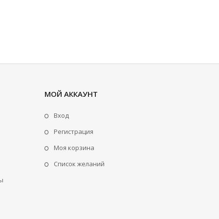
МОЙ АККАУНТ
Вход
Регистрация
Моя корзина
Cписок желаний
ы