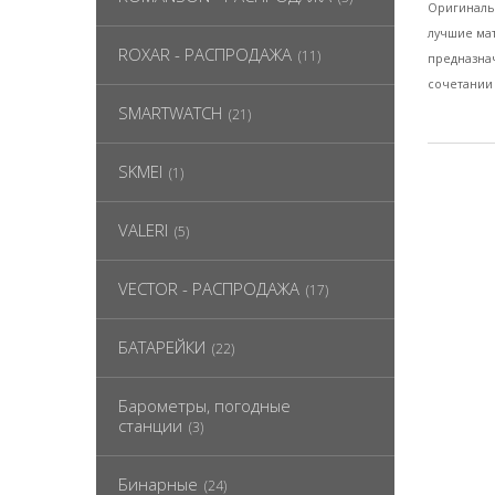
Оригинальн
лучшие мат
ROXAR - РАСПРОДАЖА
(11)
предназнач
сочетании
SMARTWATCH
(21)
SKMEI
(1)
VALERI
(5)
VECTOR - РАСПРОДАЖА
(17)
БАТАРЕЙКИ
(22)
Барометры, погодные
станции
(3)
Бинарные
(24)