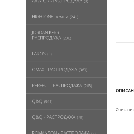
AVIATOR - РАСПРОДАЖА
(8)
HIGHTONE ремни
(241)
JORDAN KERR -
РАСПРОДАЖА
(206)
LAROS
(3)
OMAX - РАСПРОДАЖА
(369)
PERFECT - РАСПРОДАЖА
(265)
ОПИСАН
Q&Q
(961)
Описание
Q&Q - РАСПРОДАЖА
(79)
ROMANSON - РАСПРОДАЖА
(3)