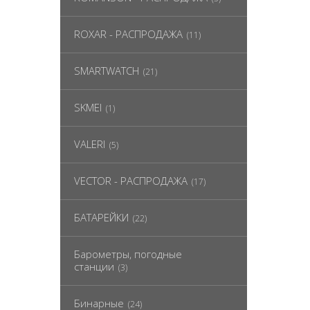
ROXAR - РАСПРОДАЖА
(11)
SMARTWATCH
(21)
SKMEI
(1)
VALERI
(5)
VECTOR - РАСПРОДАЖА
(17)
БАТАРЕЙКИ
(22)
Барометры, погодные
станции
(3)
Бинарные
(24)