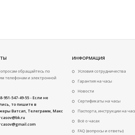
КТЫ
ИНФОРМАЦИЯ
вопросам обращайтесь по
Условия сотрудничества
м телефонам и электронной
Гарантия на часы
Новости
8-951-547-49-55 - Если не
Сертификаты на часы
ись, то пишите в
жеры Ватсап, Телеграмм, Макс
Паспорта, инструкции на час
rcasov@bk.ru
Всё о часах
rcasov@gmail.com
FAQ (вопросы и ответы)