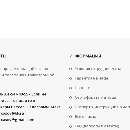
КТЫ
ИНФОРМАЦИЯ
вопросам обращайтесь по
Условия сотрудничества
м телефонам и электронной
Гарантия на часы
Новости
8-951-547-49-55 - Если не
Сертификаты на часы
ись, то пишите в
жеры Ватсап, Телеграмм, Макс
Паспорта, инструкции на час
rcasov@bk.ru
Всё о часах
rcasov@gmail.com
FAQ (вопросы и ответы)