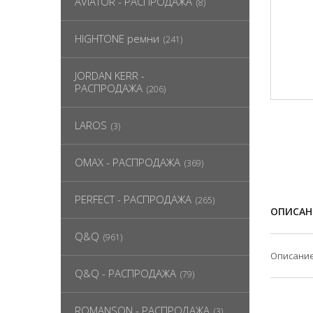
AVIATOR - РАСПРОДАЖА
(8)
HIGHTONE ремни
(241)
JORDAN KERR -
РАСПРОДАЖА
(206)
LAROS
(3)
OMAX - РАСПРОДАЖА
(369)
PERFECT - РАСПРОДАЖА
(265)
ОПИСАН
Q&Q
(961)
Описание
Q&Q - РАСПРОДАЖА
(79)
ROMANSON - РАСПРОДАЖА
(3)