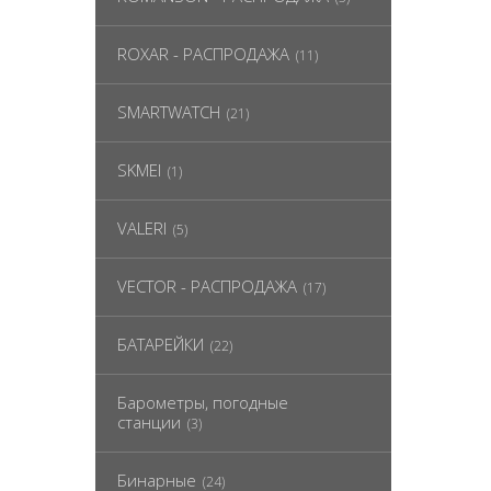
ROXAR - РАСПРОДАЖА
(11)
SMARTWATCH
(21)
SKMEI
(1)
VALERI
(5)
VECTOR - РАСПРОДАЖА
(17)
БАТАРЕЙКИ
(22)
Барометры, погодные
станции
(3)
Бинарные
(24)