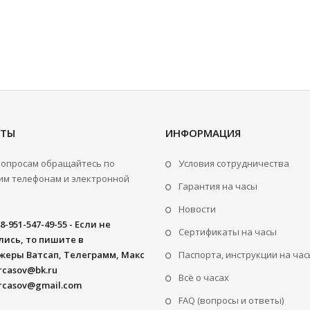
КТЫ
ИНФОРМАЦИЯ
вопросам обращайтесь по
Условия сотрудничества
м телефонам и электронной
Гарантия на часы
Новости
8-951-547-49-55 - Если не
Сертификаты на часы
ись, то пишите в
жеры Ватсап, Телеграмм, Макс
Паспорта, инструкции на час
rcasov@bk.ru
Всё о часах
rcasov@gmail.com
FAQ (вопросы и ответы)