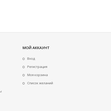
МОЙ АККАУНТ
Вход
Регистрация
Моя корзина
Cписок желаний
ы