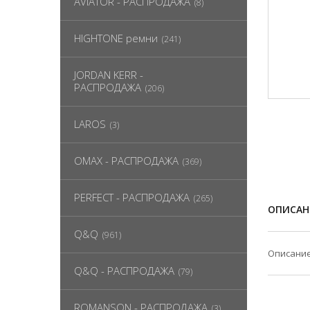
AVIATOR - РАСПРОДАЖА
(8)
HIGHTONE ремни
(241)
JORDAN KERR -
РАСПРОДАЖА
(206)
LAROS
(3)
OMAX - РАСПРОДАЖА
(369)
PERFECT - РАСПРОДАЖА
(265)
ОПИСАН
Q&Q
(961)
Описание
Q&Q - РАСПРОДАЖА
(79)
ROMANSON - РАСПРОДАЖА
(3)