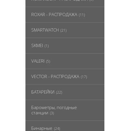
ROXAR - РАСПРОДАЖА
(11)
SMARTWATCH
(21)
SKMEI
(1)
VALERI
(5)
VECTOR - РАСПРОДАЖА
(17)
БАТАРЕЙКИ
(22)
Барометры, погодные
станции
(3)
Бинарные
(24)