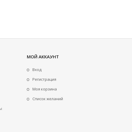
МОЙ АККАУНТ
Вход
Регистрация
Моя корзина
Cписок желаний
ы