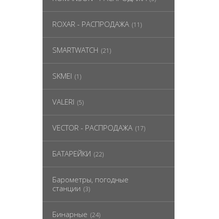
ROXAR - РАСПРОДАЖА
(11)
SMARTWATCH
(21)
SKMEI
(1)
VALERI
(5)
VECTOR - РАСПРОДАЖА
(17)
БАТАРЕЙКИ
(22)
Барометры, погодные
станции
(3)
Бинарные
(24)