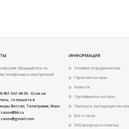
КТЫ
ИНФОРМАЦИЯ
вопросам обращайтесь по
Условия сотрудничества
м телефонам и электронной
Гарантия на часы
Новости
8-951-547-49-55 - Если не
Сертификаты на часы
ись, то пишите в
жеры Ватсап, Телеграмм, Макс
Паспорта, инструкции на час
rcasov@bk.ru
Всё о часах
rcasov@gmail.com
FAQ (вопросы и ответы)