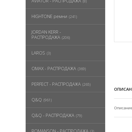
AVIATOR - РАСПРОДАЖА
(8)
HIGHTONE ремни
(241)
JORDAN KERR -
РАСПРОДАЖА
(206)
LAROS
(3)
OMAX - РАСПРОДАЖА
(369)
PERFECT - РАСПРОДАЖА
(265)
ОПИСАН
Q&Q
(961)
Описание
Q&Q - РАСПРОДАЖА
(79)
ROMANSON - РАСПРОДАЖА
(3)