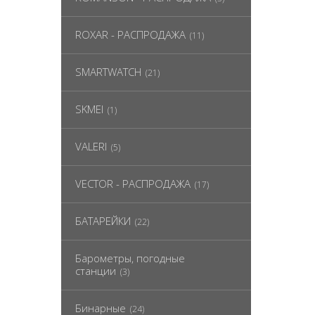
ROXAR - РАСПРОДАЖА
(11)
SMARTWATCH
(21)
SKMEI
(1)
VALERI
(5)
VECTOR - РАСПРОДАЖА
(17)
БАТАРЕЙКИ
(22)
Барометры, погодные
станции
(3)
Бинарные
(24)