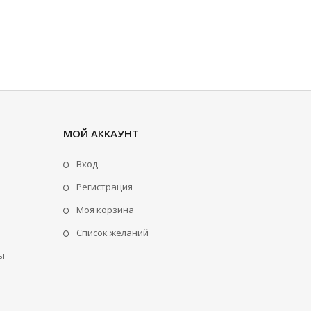
МОЙ АККАУНТ
Вход
Регистрация
Моя корзина
Cписок желаний
ы