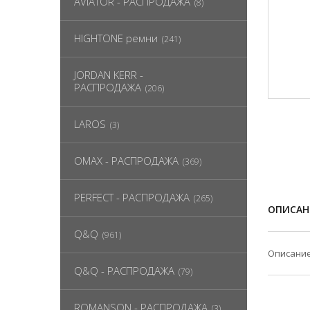
AVIATOR - РАСПРОДАЖА
(8)
HIGHTONE ремни
(241)
JORDAN KERR -
РАСПРОДАЖА
(206)
LAROS
(3)
OMAX - РАСПРОДАЖА
(369)
PERFECT - РАСПРОДАЖА
(265)
ОПИСАН
Q&Q
(961)
Описание
Q&Q - РАСПРОДАЖА
(79)
ROMANSON - РАСПРОДАЖА
(3)