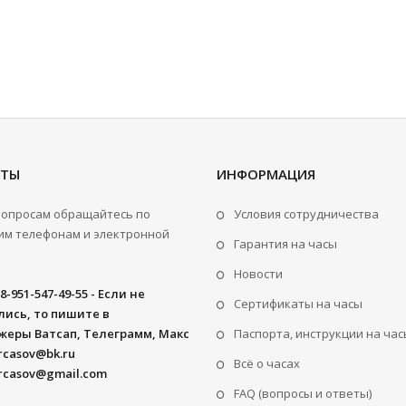
КТЫ
ИНФОРМАЦИЯ
вопросам обращайтесь по
Условия сотрудничества
м телефонам и электронной
Гарантия на часы
Новости
8-951-547-49-55 - Если не
Сертификаты на часы
ись, то пишите в
жеры Ватсап, Телеграмм, Макс
Паспорта, инструкции на час
rcasov@bk.ru
Всё о часах
rcasov@gmail.com
FAQ (вопросы и ответы)