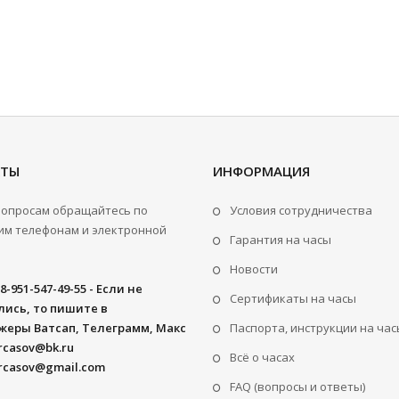
КТЫ
ИНФОРМАЦИЯ
вопросам обращайтесь по
Условия сотрудничества
м телефонам и электронной
Гарантия на часы
Новости
8-951-547-49-55 - Если не
Сертификаты на часы
ись, то пишите в
жеры Ватсап, Телеграмм, Макс
Паспорта, инструкции на час
rcasov@bk.ru
Всё о часах
rcasov@gmail.com
FAQ (вопросы и ответы)