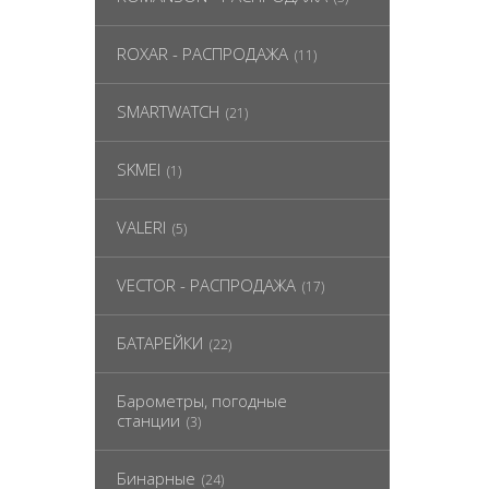
ROXAR - РАСПРОДАЖА
(11)
SMARTWATCH
(21)
SKMEI
(1)
VALERI
(5)
VECTOR - РАСПРОДАЖА
(17)
БАТАРЕЙКИ
(22)
Барометры, погодные
станции
(3)
Бинарные
(24)