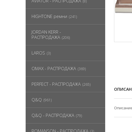
AVIATOR - РАСПРОДАЖА
(8)
HIGHTONE ремни
(241)
JORDAN KERR -
РАСПРОДАЖА
(206)
LAROS
(3)
OMAX - РАСПРОДАЖА
(369)
PERFECT - РАСПРОДАЖА
(265)
ОПИСАН
Q&Q
(961)
Описание
Q&Q - РАСПРОДАЖА
(79)
ROMANSON - РАСПРОДАЖА
(3)