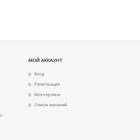
МОЙ АККАУНТ
Вход
Регистрация
Моя корзина
Cписок желаний
ы