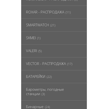
ROXAR - РАСПРОДАЖА
(11)
SMARTWATCH
(21)
SKMEI
(1)
VALERI
(5)
VECTOR - РАСПРОДАЖА
(17)
БАТАРЕЙКИ
(22)
Барометры, погодные
станции
(3)
Бинарные
(24)