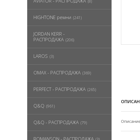
AVIATOR - РАСПРОДАЖА
(8)
HIGHTONE ремни
(241)
JORDAN KERR -
РАСПРОДАЖА
(206)
LAROS
(3)
OMAX - РАСПРОДАЖА
(369)
PERFECT - РАСПРОДАЖА
(265)
ОПИСАН
Q&Q
(961)
Описание
Q&Q - РАСПРОДАЖА
(79)
ROMANSON - РАСПРОДАЖА
(3)