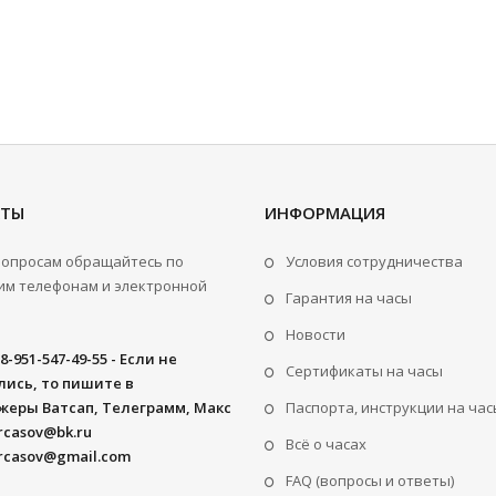
КТЫ
ИНФОРМАЦИЯ
вопросам обращайтесь по
Условия сотрудничества
м телефонам и электронной
Гарантия на часы
Новости
8-951-547-49-55 - Если не
Сертификаты на часы
ись, то пишите в
жеры Ватсап, Телеграмм, Макс
Паспорта, инструкции на час
rcasov@bk.ru
Всё о часах
rcasov@gmail.com
FAQ (вопросы и ответы)