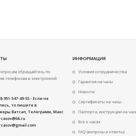
КТЫ
ИНФОРМАЦИЯ
вопросам обращайтесь по
Условия сотрудничества
м телефонам и электронной
Гарантия на часы
Новости
8-951-547-49-55 - Если не
Сертификаты на часы
ись, то пишите в
жеры Ватсап, Телеграмм, Макс
Паспорта, инструкции на час
rcasov@bk.ru
Всё о часах
rcasov@gmail.com
FAQ (вопросы и ответы)