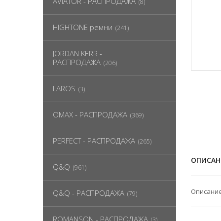
AVIATOR - РАСПРОДАЖА
(8)
HIGHTONE ремни
(241)
JORDAN KERR -
РАСПРОДАЖА
(206)
LAROS
(3)
OMAX - РАСПРОДАЖА
(369)
PERFECT - РАСПРОДАЖА
(265)
ОПИСАН
Q&Q
(961)
Описание
Q&Q - РАСПРОДАЖА
(79)
ROMANSON - РАСПРОДАЖА
(3)