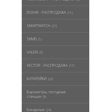
ROXAR - РАСПРОДАЖА
(11)
SMARTWATCH
(21)
SKMEI
(1)
VALERI
(5)
VECTOR - РАСПРОДАЖА
(17)
БАТАРЕЙКИ
(22)
Барометры, погодные
станции
(3)
Бинарные
(24)