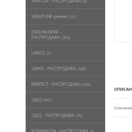
AVIATOR - РАСПРОДАЖА
(8)
HIGHTONE ремни
(241)
JORDAN KERR -
РАСПРОДАЖА
(206)
LAROS
(3)
OMAX - РАСПРОДАЖА
(369)
PERFECT - РАСПРОДАЖА
(265)
ОПИСАН
Q&Q
(961)
Описание
Q&Q - РАСПРОДАЖА
(79)
ROMANSON - РАСПРОДАЖА
(3)