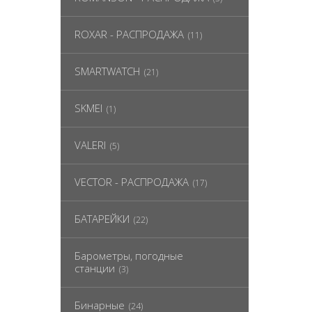
ROXAR - РАСПРОДАЖА
(11)
SMARTWATCH
(21)
SKMEI
(1)
VALERI
(5)
VECTOR - РАСПРОДАЖА
(17)
БАТАРЕЙКИ
(22)
Барометры, погодные
станции
(3)
Бинарные
(24)