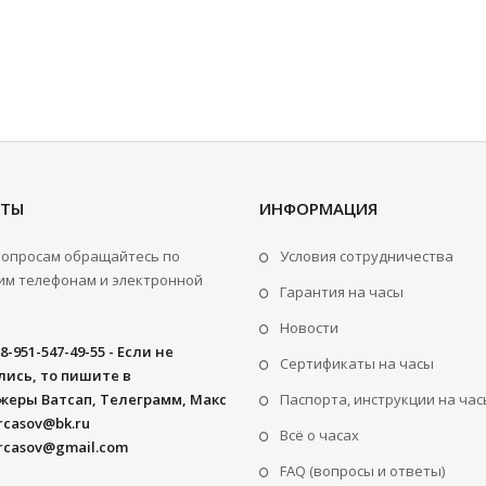
КТЫ
ИНФОРМАЦИЯ
вопросам обращайтесь по
Условия сотрудничества
м телефонам и электронной
Гарантия на часы
Новости
8-951-547-49-55 - Если не
Сертификаты на часы
ись, то пишите в
жеры Ватсап, Телеграмм, Макс
Паспорта, инструкции на час
rcasov@bk.ru
Всё о часах
rcasov@gmail.com
FAQ (вопросы и ответы)