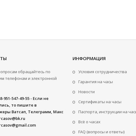
КТЫ
ИНФОРМАЦИЯ
вопросам обращайтесь по
Условия сотрудничества
м телефонам и электронной
Гарантия на часы
Новости
8-951-547-49-55 - Если не
Сертификаты на часы
ись, то пишите в
жеры Ватсап, Телеграмм, Макс
Паспорта, инструкции на час
rcasov@bk.ru
Всё о часах
rcasov@gmail.com
FAQ (вопросы и ответы)