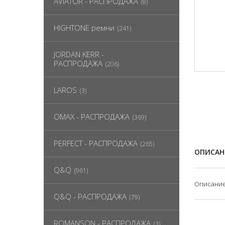
AVIATOR - РАСПРОДАЖА
(8)
HIGHTONE ремни
(241)
JORDAN KERR -
РАСПРОДАЖА
(206)
LAROS
(3)
OMAX - РАСПРОДАЖА
(369)
PERFECT - РАСПРОДАЖА
(265)
ОПИСАН
Q&Q
(961)
Описание
Q&Q - РАСПРОДАЖА
(79)
ROMANSON - РАСПРОДАЖА
(3)