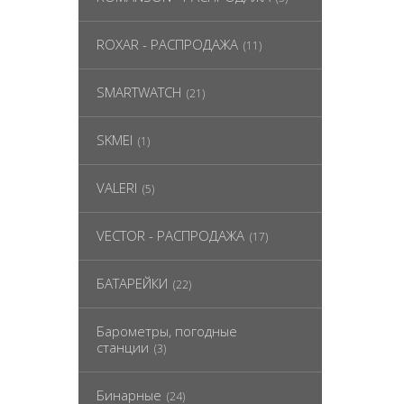
ROXAR - РАСПРОДАЖА
(11)
SMARTWATCH
(21)
SKMEI
(1)
VALERI
(5)
VECTOR - РАСПРОДАЖА
(17)
БАТАРЕЙКИ
(22)
Барометры, погодные
станции
(3)
Бинарные
(24)