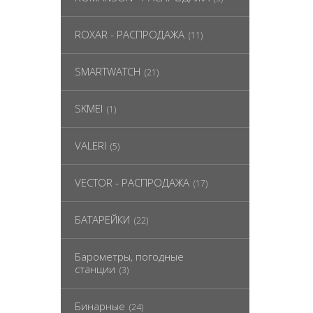
ROXAR - РАСПРОДАЖА
(11)
SMARTWATCH
(21)
SKMEI
(1)
VALERI
(5)
VECTOR - РАСПРОДАЖА
(17)
БАТАРЕЙКИ
(22)
Барометры, погодные
станции
(3)
Бинарные
(24)