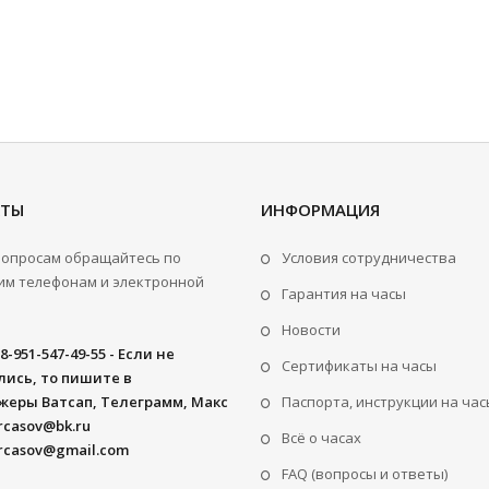
КТЫ
ИНФОРМАЦИЯ
вопросам обращайтесь по
Условия сотрудничества
м телефонам и электронной
Гарантия на часы
Новости
8-951-547-49-55 - Если не
Сертификаты на часы
ись, то пишите в
жеры Ватсап, Телеграмм, Макс
Паспорта, инструкции на час
rcasov@bk.ru
Всё о часах
rcasov@gmail.com
FAQ (вопросы и ответы)