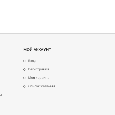
МОЙ АККАУНТ
Вход
Регистрация
Моя корзина
Cписок желаний
ы