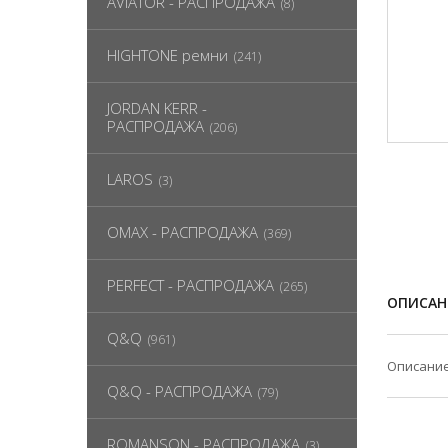
AVIATOR - РАСПРОДАЖА
(8)
HIGHTONE ремни
(241)
JORDAN KERR -
РАСПРОДАЖА
(206)
LAROS
(3)
OMAX - РАСПРОДАЖА
(369)
PERFECT - РАСПРОДАЖА
(265)
ОПИСАН
Q&Q
(961)
Описание
Q&Q - РАСПРОДАЖА
(79)
ROMANSON - РАСПРОДАЖА
(3)