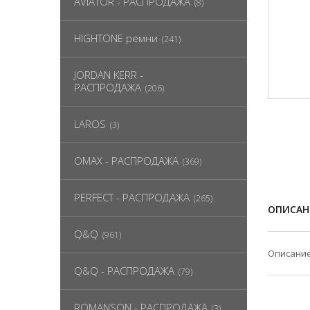
AVIATOR - РАСПРОДАЖА
(8)
HIGHTONE ремни
(241)
JORDAN KERR -
РАСПРОДАЖА
(206)
LAROS
(3)
OMAX - РАСПРОДАЖА
(369)
PERFECT - РАСПРОДАЖА
(265)
ОПИСАН
Q&Q
(961)
Описание
Q&Q - РАСПРОДАЖА
(79)
ROMANSON - РАСПРОДАЖА
(3)