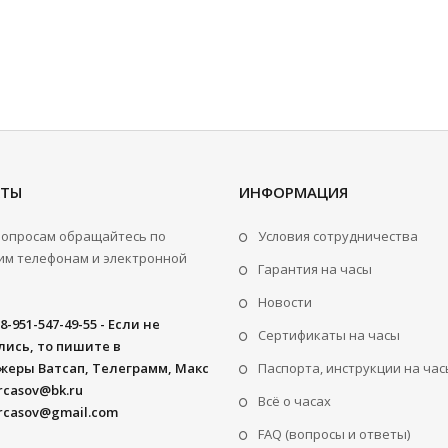
КТЫ
ИНФОРМАЦИЯ
вопросам обращайтесь по
Условия сотрудничества
м телефонам и электронной
Гарантия на часы
Новости
8-951-547-49-55 - Если не
Сертификаты на часы
ись, то пишите в
жеры Ватсап, Телеграмм, Макс
Паспорта, инструкции на час
rcasov@bk.ru
Всё о часах
rcasov@gmail.com
FAQ (вопросы и ответы)