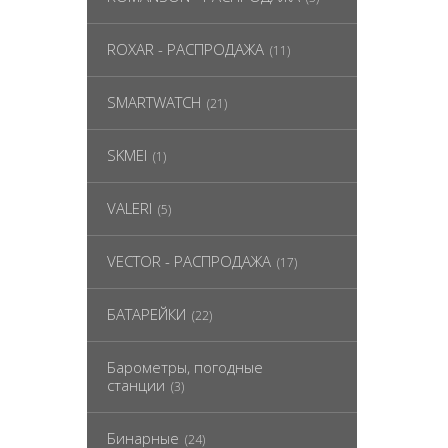
ROXAR - РАСПРОДАЖА
(11)
SMARTWATCH
(21)
SKMEI
(1)
VALERI
(5)
VECTOR - РАСПРОДАЖА
(17)
БАТАРЕЙКИ
(22)
Барометры, погодные
станции
(3)
Бинарные
(24)