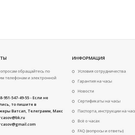
КТЫ
ИНФОРМАЦИЯ
вопросам обращайтесь по
Условия сотрудничества
м телефонам и электронной
Гарантия на часы
Новости
8-951-547-49-55 - Если не
Сертификаты на часы
ись, то пишите в
жеры Ватсап, Телеграмм, Макс
Паспорта, инструкции на час
rcasov@bk.ru
Всё о часах
rcasov@gmail.com
FAQ (вопросы и ответы)