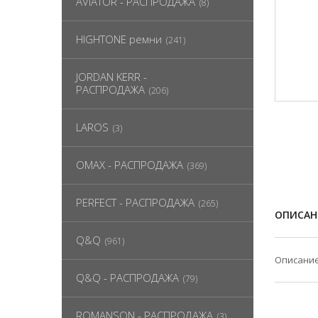
AVIATOR - РАСПРОДАЖА
(8)
HIGHTONE ремни
(241)
JORDAN KERR -
РАСПРОДАЖА
(206)
LAROS
(3)
OMAX - РАСПРОДАЖА
(369)
PERFECT - РАСПРОДАЖА
(265)
ОПИСАН
Q&Q
(961)
Описание
Q&Q - РАСПРОДАЖА
(79)
ROMANSON - РАСПРОДАЖА
(3)