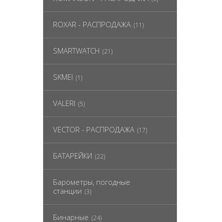
ROXAR - РАСПРОДАЖА
(11)
SMARTWATCH
(21)
SKMEI
(1)
VALERI
(5)
VECTOR - РАСПРОДАЖА
(17)
БАТАРЕЙКИ
(22)
Барометры, погодные
станции
(3)
Бинарные
(24)