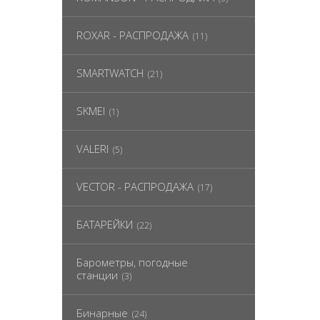
ROXAR - РАСПРОДАЖА
(11)
SMARTWATCH
(21)
SKMEI
(1)
VALERI
(5)
VECTOR - РАСПРОДАЖА
(17)
БАТАРЕЙКИ
(22)
Барометры, погодные
станции
(3)
Бинарные
(24)