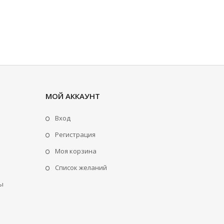
МОЙ АККАУНТ
Вход
Регистрация
Моя корзина
Cписок желаний
ы