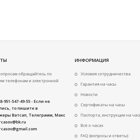
КТЫ
ИНФОРМАЦИЯ
вопросам обращайтесь по
Условия сотрудничества
м телефонам и электронной
Гарантия на часы
Новости
8-951-547-49-55 - Если не
Сертификаты на часы
ись, то пишите в
жеры Ватсап, Телеграмм, Макс
Паспорта, инструкции на час
rcasov@bk.ru
Всё о часах
rcasov@gmail.com
FAQ (вопросы и ответы)