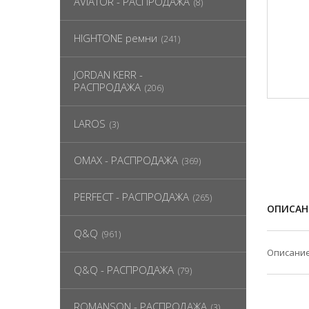
AVIATOR - РАСПРОДАЖА
(8)
HIGHTONE ремни
(241)
JORDAN KERR -
РАСПРОДАЖА
(206)
LAROS
(3)
OMAX - РАСПРОДАЖА
(369)
PERFECT - РАСПРОДАЖА
(265)
ОПИСАН
Q&Q
(961)
Описание
Q&Q - РАСПРОДАЖА
(79)
ROMANSON - РАСПРОДАЖА
(3)