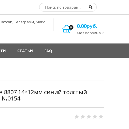
Ватсап, Телеграмм, Макс
0.00руб.
0
Моя корзина
СТИ
СТАТЬИ
FAQ
в 8807 14*12мм синий толстый
й №0154