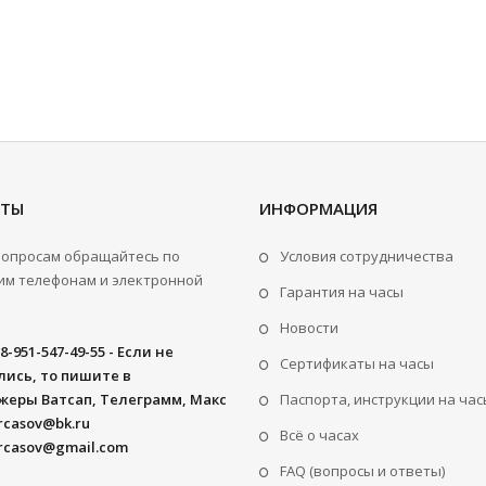
КТЫ
ИНФОРМАЦИЯ
вопросам обращайтесь по
Условия сотрудничества
м телефонам и электронной
Гарантия на часы
Новости
8-951-547-49-55 - Если не
Сертификаты на часы
ись, то пишите в
жеры Ватсап, Телеграмм, Макс
Паспорта, инструкции на час
rcasov@bk.ru
Всё о часах
rcasov@gmail.com
FAQ (вопросы и ответы)