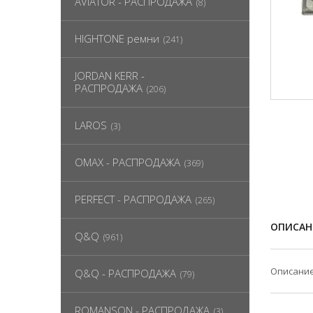
AVIATOR - РАСПРОДАЖА
(8)
HIGHTONE ремни
(241)
JORDAN KERR -
РАСПРОДАЖА
(206)
LAROS
(3)
OMAX - РАСПРОДАЖА
(369)
PERFECT - РАСПРОДАЖА
(265)
ОПИСАН
Q&Q
(961)
Описание
Q&Q - РАСПРОДАЖА
(79)
ROMANSON - РАСПРОДАЖА
(3)