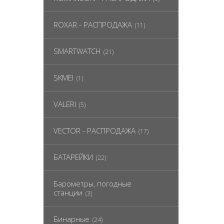
ROXAR - РАСПРОДАЖА
(11)
SMARTWATCH
(21)
SKMEI
(1)
VALERI
(5)
VECTOR - РАСПРОДАЖА
(17)
БАТАРЕЙКИ
(22)
Барометры, погодные
станции
(3)
Бинарные
(24)