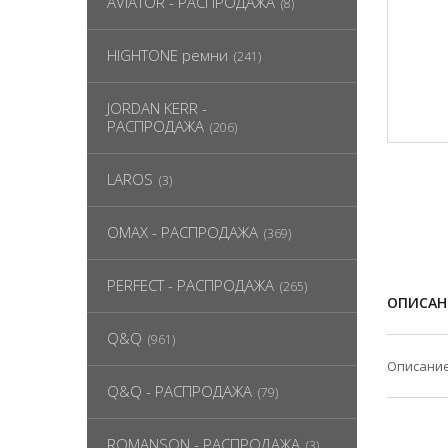
AVIATOR - РАСПРОДАЖА
(8)
HIGHTONE ремни
(241)
JORDAN KERR -
РАСПРОДАЖА
(206)
LAROS
(3)
OMAX - РАСПРОДАЖА
(369)
PERFECT - РАСПРОДАЖА
(265)
ОПИСАН
Q&Q
(961)
Описание
Q&Q - РАСПРОДАЖА
(79)
ROMANSON - РАСПРОДАЖА
(3)