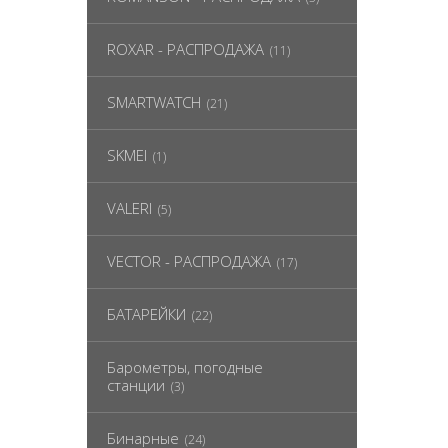
ROXAR - РАСПРОДАЖА
(11)
SMARTWATCH
(21)
SKMEI
(1)
VALERI
(5)
VECTOR - РАСПРОДАЖА
(17)
БАТАРЕЙКИ
(22)
Барометры, погодные
станции
(3)
Бинарные
(24)