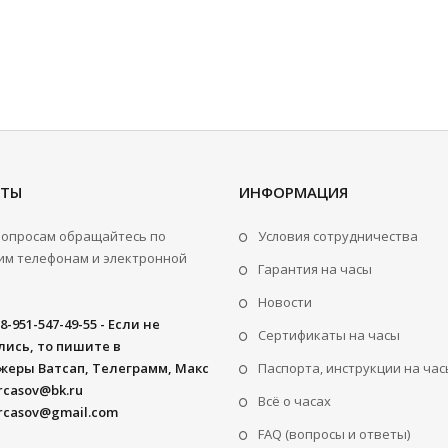
КТЫ
ИНФОРМАЦИЯ
вопросам обращайтесь по
Условия сотрудничества
м телефонам и электронной
Гарантия на часы
Новости
8-951-547-49-55 - Если не
Сертификаты на часы
ись, то пишите в
жеры Ватсап, Телеграмм, Макс
Паспорта, инструкции на час
rcasov@bk.ru
Всё о часах
rcasov@gmail.com
FAQ (вопросы и ответы)