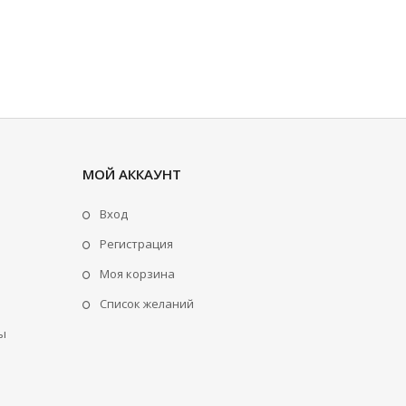
МОЙ АККАУНТ
Вход
Регистрация
Моя корзина
Cписок желаний
ы