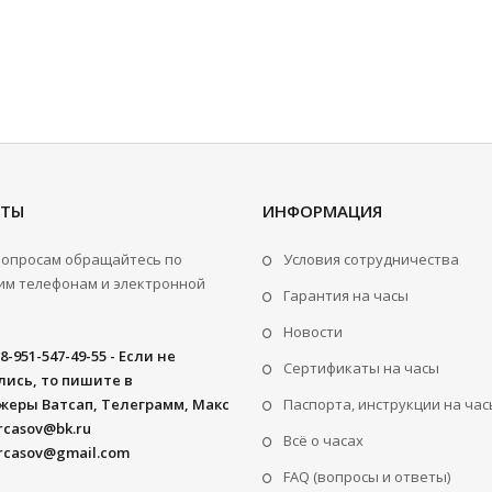
КТЫ
ИНФОРМАЦИЯ
вопросам обращайтесь по
Условия сотрудничества
м телефонам и электронной
Гарантия на часы
Новости
8-951-547-49-55 - Если не
Сертификаты на часы
ись, то пишите в
жеры Ватсап, Телеграмм, Макс
Паспорта, инструкции на час
rcasov@bk.ru
Всё о часах
rcasov@gmail.com
FAQ (вопросы и ответы)