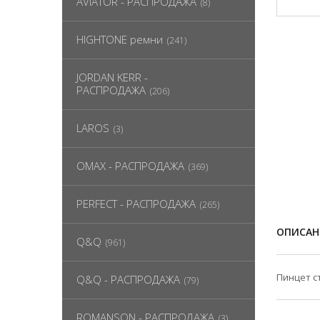
AVIATOR - РАСПРОДАЖА
(8)
HIGHTONE ремни
(241)
JORDAN KERR -
РАСПРОДАЖА
(206)
LAROS
(3)
OMAX - РАСПРОДАЖА
(369)
PERFECT - РАСПРОДАЖА
(265)
ОПИСАН
Q&Q
(961)
Пинцет с
Q&Q - РАСПРОДАЖА
(79)
ROMANSON - РАСПРОДАЖА
(3)