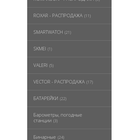
ROXAR - РАСПРОДАЖА
(11)
SMARTWATCH
(21)
SKMEI
(1)
VALERI
(5)
VECTOR - РАСПРОДАЖА
(17)
БАТАРЕЙКИ
(22)
Барометры, погодные
станции
(3)
Бинарные
(24)