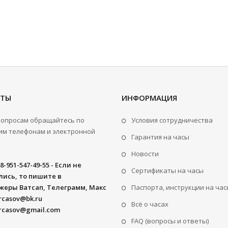
КТЫ
ИНФОРМАЦИЯ
вопросам обращайтесь по
Условия сотрудничества
м телефонам и электронной
Гарантия на часы
Новости
8-951-547-49-55 - Если не
Сертификаты на часы
ись, то пишите в
жеры Ватсап, Телеграмм, Макс
Паспорта, инструкции на час
rcasov@bk.ru
Всё о часах
rcasov@gmail.com
FAQ (вопросы и ответы)