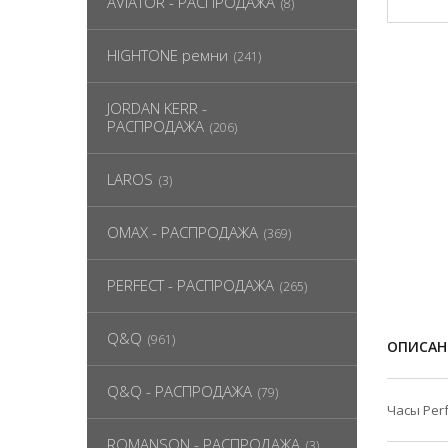
AVIATOR - РАСПРОДАЖА
(8)
HIGHTONE ремни
(241)
JORDAN KERR -
РАСПРОДАЖА
(206)
LAROS
(3)
OMAX - РАСПРОДАЖА
(369)
PERFECT - РАСПРОДАЖА
(265)
Q&Q
(961)
ОПИСАН
Q&Q - РАСПРОДАЖА
(79)
Часы Per
ROMANSON - РАСПРОДАЖА
(3)