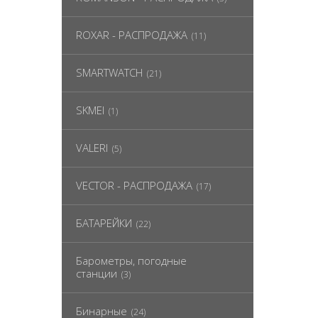
ROXAR - РАСПРОДАЖА
(11)
SMARTWATCH
(21)
SKMEI
(1)
VALERI
(5)
VECTOR - РАСПРОДАЖА
(17)
БАТАРЕЙКИ
(22)
Барометры, погодные
станции
(3)
Бинарные
(24)