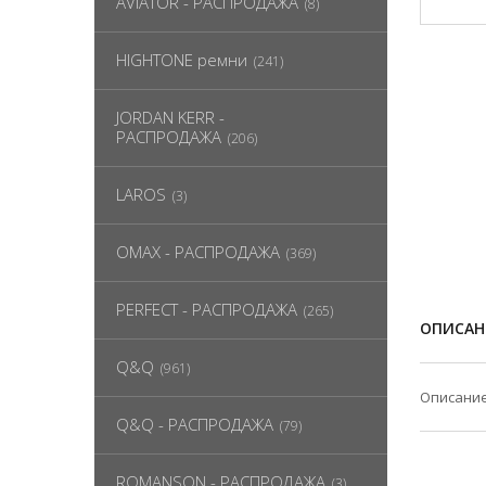
AVIATOR - РАСПРОДАЖА
(8)
HIGHTONE ремни
(241)
JORDAN KERR -
РАСПРОДАЖА
(206)
LAROS
(3)
OMAX - РАСПРОДАЖА
(369)
PERFECT - РАСПРОДАЖА
(265)
ОПИСАН
Q&Q
(961)
Описание
Q&Q - РАСПРОДАЖА
(79)
ROMANSON - РАСПРОДАЖА
(3)