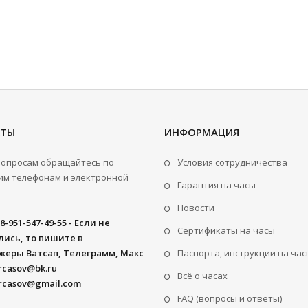
КТЫ
ИНФОРМАЦИЯ
вопросам обращайтесь по
Условия сотрудничества
м телефонам и электронной
Гарантия на часы
Новости
8-951-547-49-55 - Если не
Сертификаты на часы
ись, то пишите в
жеры Ватсап, Телеграмм, Макс
Паспорта, инструкции на час
rcasov@bk.ru
Всё о часах
rcasov@gmail.com
FAQ (вопросы и ответы)