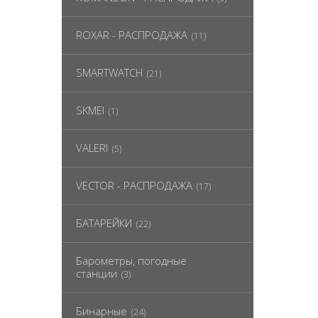
ROXAR - РАСПРОДАЖА
(11)
SMARTWATCH
(21)
SKMEI
(1)
VALERI
(5)
VECTOR - РАСПРОДАЖА
(17)
БАТАРЕЙКИ
(22)
Барометры, погодные
станции
(3)
Бинарные
(24)