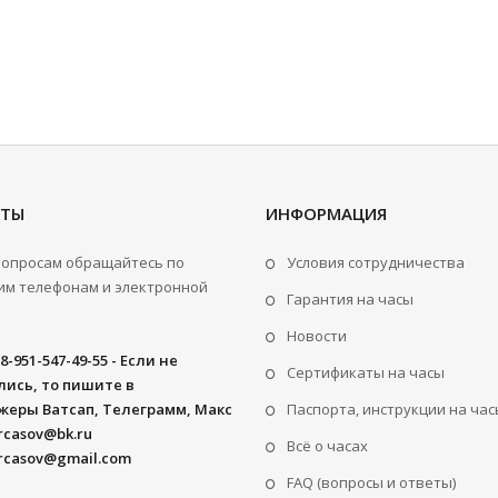
КТЫ
ИНФОРМАЦИЯ
вопросам обращайтесь по
Условия сотрудничества
м телефонам и электронной
Гарантия на часы
Новости
8-951-547-49-55 - Если не
Сертификаты на часы
ись, то пишите в
жеры Ватсап, Телеграмм, Макс
Паспорта, инструкции на час
rcasov@bk.ru
Всё о часах
rcasov@gmail.com
FAQ (вопросы и ответы)