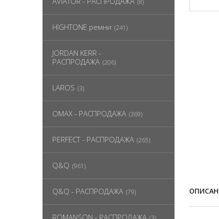
AVIATOR - РАСПРОДАЖА
(8)
HIGHTONE ремни
(241)
JORDAN KERR -
РАСПРОДАЖА
(206)
LAROS
(3)
OMAX - РАСПРОДАЖА
(369)
PERFECT - РАСПРОДАЖА
(265)
Q&Q
(961)
Q&Q - РАСПРОДАЖА
ОПИСАН
(79)
ROMANSON - РАСПРОДАЖА
(3)