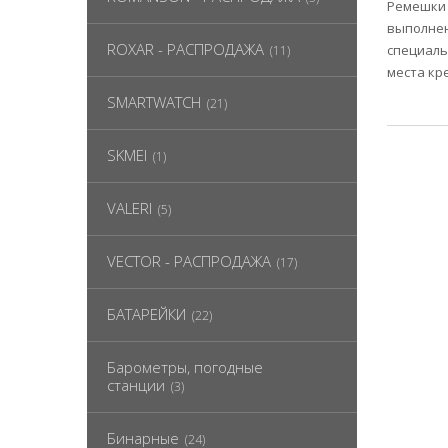
Ремешки 
выполнен
ROXAR - РАСПРОДАЖА
специаль
(11)
места кр
SMARTWATCH
(21)
SKMEI
(1)
VALERI
(5)
VECTOR - РАСПРОДАЖА
(17)
БАТАРЕЙКИ
(22)
Барометры, погодные
станции
(3)
Бинарные
(24)