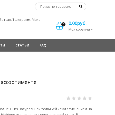
Ватсап, Телеграмм, Макс
0.00руб.
0
Моя корзина
СТИ
СТАТЬИ
FAQ
 ассортименте
полнены из натуральной телячьей кожи с тиснением на
 Hightone выполнена из нержавеющей стали. В