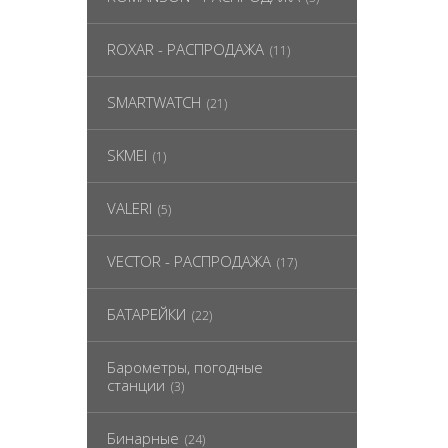
ROXAR - РАСПРОДАЖА
(11)
SMARTWATCH
(21)
SKMEI
(1)
VALERI
(5)
VECTOR - РАСПРОДАЖА
(17)
БАТАРЕЙКИ
(22)
Барометры, погодные
станции
(3)
Бинарные
(24)