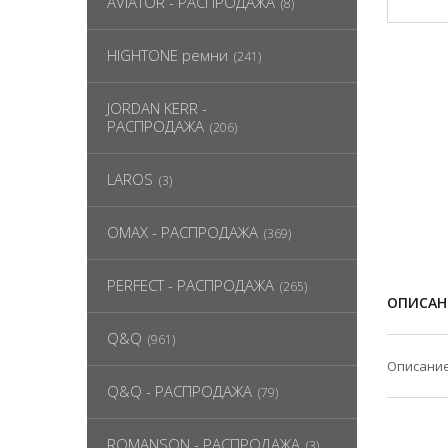
AVIATOR - РАСПРОДАЖА
(8)
HIGHTONE ремни
(241)
JORDAN KERR -
РАСПРОДАЖА
(206)
LAROS
(3)
OMAX - РАСПРОДАЖА
(369)
PERFECT - РАСПРОДАЖА
(265)
ОПИСАН
Q&Q
(961)
Описание
Q&Q - РАСПРОДАЖА
(79)
ROMANSON - РАСПРОДАЖА
(3)