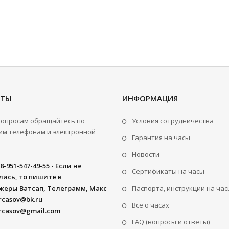
КТЫ
ИНФОРМАЦИЯ
вопросам обращайтесь по
Условия сотрудничества
м телефонам и электронной
Гарантия на часы
Новости
8-951-547-49-55 - Если не
Сертификаты на часы
ись, то пишите в
жеры Ватсап, Телеграмм, Макс
Паспорта, инструкции на час
rcasov@bk.ru
Всё о часах
rcasov@gmail.com
FAQ (вопросы и ответы)