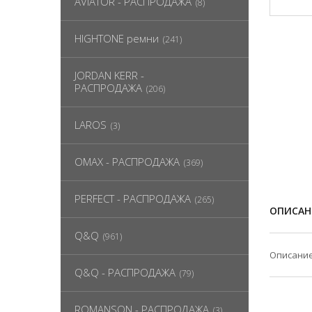
AVIATOR - РАСПРОДАЖА
(8)
HIGHTONE ремни
(241)
JORDAN KERR -
РАСПРОДАЖА
(206)
LAROS
(3)
OMAX - РАСПРОДАЖА
(369)
PERFECT - РАСПРОДАЖА
(265)
ОПИСАН
Q&Q
(961)
Описание
Q&Q - РАСПРОДАЖА
(79)
ROMANSON - РАСПРОДАЖА
(3)