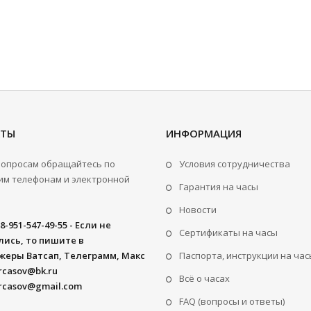
КТЫ
ИНФОРМАЦИЯ
вопросам обращайтесь по
Условия сотрудничества
м телефонам и электронной
Гарантия на часы
Новости
8-951-547-49-55 - Если не
Сертификаты на часы
ись, то пишите в
жеры Ватсап, Телеграмм, Макс
Паспорта, инструкции на час
rcasov@bk.ru
Всё о часах
rcasov@gmail.com
FAQ (вопросы и ответы)