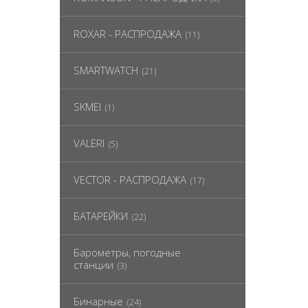
ROXAR - РАСПРОДАЖА
(11)
SMARTWATCH
(21)
SKMEI
(1)
VALERI
(5)
VECTOR - РАСПРОДАЖА
(17)
БАТАРЕЙКИ
(22)
Барометры, погодные
станции
(3)
Бинарные
(24)