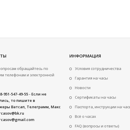
КТЫ
ИНФОРМАЦИЯ
вопросам обращайтесь по
Условия сотрудничества
м телефонам и электронной
Гарантия на часы
Новости
8-951-547-49-55 - Если не
Сертификаты на часы
ись, то пишите в
жеры Ватсап, Телеграмм, Макс
Паспорта, инструкции на час
rcasov@bk.ru
Всё о часах
rcasov@gmail.com
FAQ (вопросы и ответы)