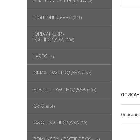
AVIATOR - РАСПРОДАЖА
(8)
HIGHTONE ремни
(241)
JORDAN KERR -
РАСПРОДАЖА
(206)
LAROS
(3)
OMAX - РАСПРОДАЖА
(369)
PERFECT - РАСПРОДАЖА
(265)
ОПИСАН
Q&Q
(961)
Описание
Q&Q - РАСПРОДАЖА
(79)
ROMANSON - РАСПРОДАЖА
(3)