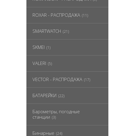
ROXAR - РАСПРОДАЖА
(11)
SMARTWATCH
(21)
SKMEI
(1)
VALERI
(5)
VECTOR - РАСПРОДАЖА
(17)
БАТАРЕЙКИ
(22)
Барометры, погодные
станции
(3)
Бинарные
(24)