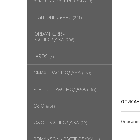
AVIATOR - РАСПРОДАЖА
(8)
HIGHTONE ремни
(241)
JORDAN KERR -
РАСПРОДАЖА
(206)
LAROS
(3)
OMAX - РАСПРОДАЖА
(369)
PERFECT - РАСПРОДАЖА
(265)
ОПИСАН
Q&Q
(961)
Описание
Q&Q - РАСПРОДАЖА
(79)
ROMANSON - РАСПРОДАЖА
(3)