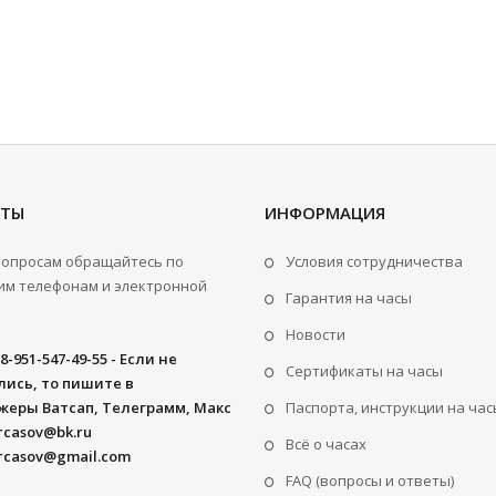
КТЫ
ИНФОРМАЦИЯ
вопросам обращайтесь по
Условия сотрудничества
м телефонам и электронной
Гарантия на часы
Новости
8-951-547-49-55 - Если не
Сертификаты на часы
ись, то пишите в
жеры Ватсап, Телеграмм, Макс
Паспорта, инструкции на час
rcasov@bk.ru
Всё о часах
rcasov@gmail.com
FAQ (вопросы и ответы)