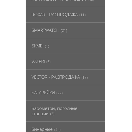
ROXAR - РАСПРОДАЖА
(11)
SMARTWATCH
(21)
SKMEI
(1)
VALERI
(5)
VECTOR - РАСПРОДАЖА
(17)
БАТАРЕЙКИ
(22)
Барометры, погодные
станции
(3)
Бинарные
(24)