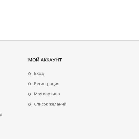
МОЙ АККАУНТ
Вход
Регистрация
Моя корзина
Cписок желаний
ы