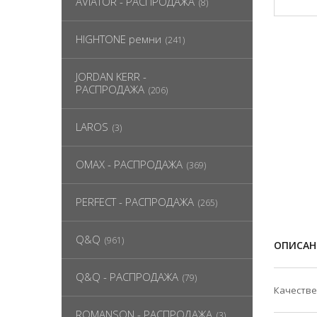
AVIATOR - РАСПРОДАЖА
(8)
HIGHTONE ремни
(241)
JORDAN KERR -
РАСПРОДАЖА
(206)
LAROS
(3)
OMAX - РАСПРОДАЖА
(369)
PERFECT - РАСПРОДАЖА
(265)
Q&Q
(961)
ОПИСАН
Q&Q - РАСПРОДАЖА
(79)
Качестве
ROMANSON - РАСПРОДАЖА
(3)