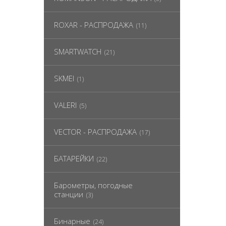
ROXAR - РАСПРОДАЖА
(11)
SMARTWATCH
(21)
SKMEI
(1)
VALERI
(5)
VECTOR - РАСПРОДАЖА
(17)
БАТАРЕЙКИ
(22)
Барометры, погодные
станции
(3)
Бинарные
(24)