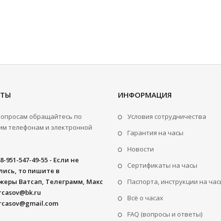
КТЫ
ИНФОРМАЦИЯ
вопросам обращайтесь по
Условия сотрудничества
м телефонам и электронной
Гарантия на часы
Новости
8-951-547-49-55 - Если не
Сертификаты на часы
ись, то пишите в
жеры Ватсап, Телеграмм, Макс
Паспорта, инструкции на час
rcasov@bk.ru
Всё о часах
rcasov@gmail.com
FAQ (вопросы и ответы)