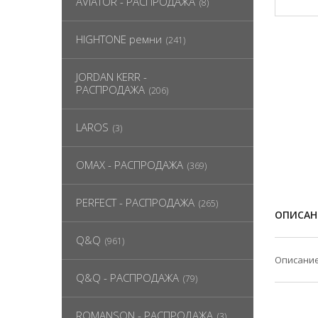
AVIATOR - РАСПРОДАЖА
(8)
HIGHTONE ремни
(241)
JORDAN KERR -
РАСПРОДАЖА
(206)
LAROS
(3)
OMAX - РАСПРОДАЖА
(369)
PERFECT - РАСПРОДАЖА
(265)
ОПИСАН
Q&Q
(961)
Описание
Q&Q - РАСПРОДАЖА
(79)
ROMANSON - РАСПРОДАЖА
(3)