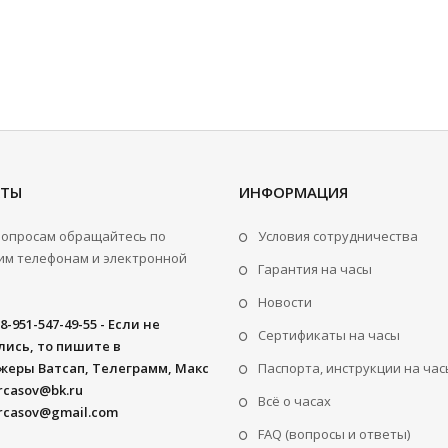
КТЫ
ИНФОРМАЦИЯ
вопросам обращайтесь по
Условия сотрудничества
м телефонам и электронной
Гарантия на часы
Новости
8-951-547-49-55 - Если не
Сертификаты на часы
ись, то пишите в
жеры Ватсап, Телеграмм, Макс
Паспорта, инструкции на час
rcasov@bk.ru
Всё о часах
rcasov@gmail.com
FAQ (вопросы и ответы)