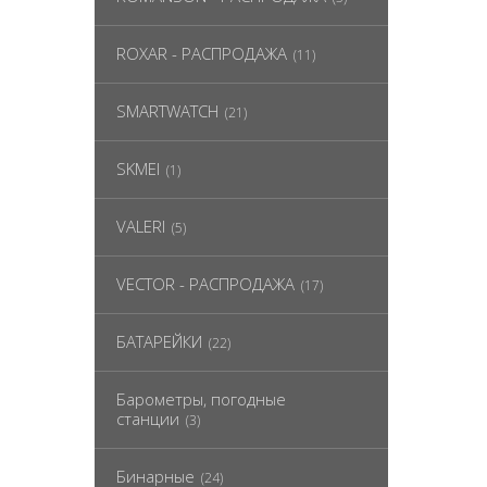
ROXAR - РАСПРОДАЖА
(11)
SMARTWATCH
(21)
SKMEI
(1)
VALERI
(5)
VECTOR - РАСПРОДАЖА
(17)
БАТАРЕЙКИ
(22)
Барометры, погодные
станции
(3)
Бинарные
(24)