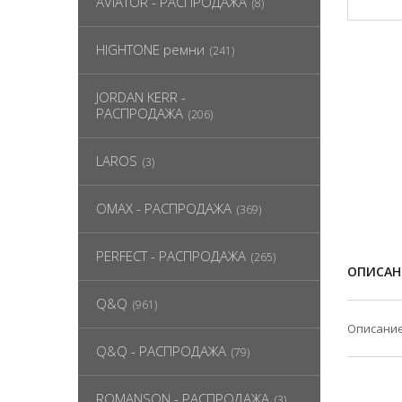
AVIATOR - РАСПРОДАЖА
(8)
HIGHTONE ремни
(241)
JORDAN KERR -
РАСПРОДАЖА
(206)
LAROS
(3)
OMAX - РАСПРОДАЖА
(369)
PERFECT - РАСПРОДАЖА
(265)
ОПИСАН
Q&Q
(961)
Описание
Q&Q - РАСПРОДАЖА
(79)
ROMANSON - РАСПРОДАЖА
(3)