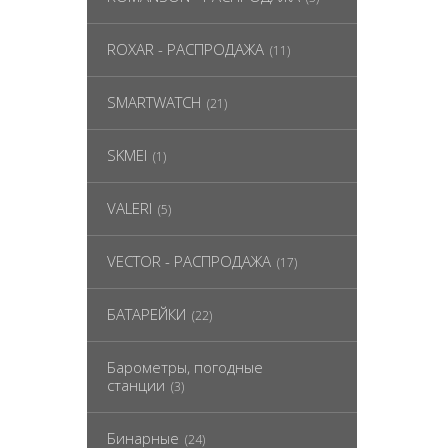
ROXAR - РАСПРОДАЖА
(11)
SMARTWATCH
(21)
SKMEI
(1)
VALERI
(5)
VECTOR - РАСПРОДАЖА
(17)
БАТАРЕЙКИ
(22)
Барометры, погодные
станции
(3)
Бинарные
(24)