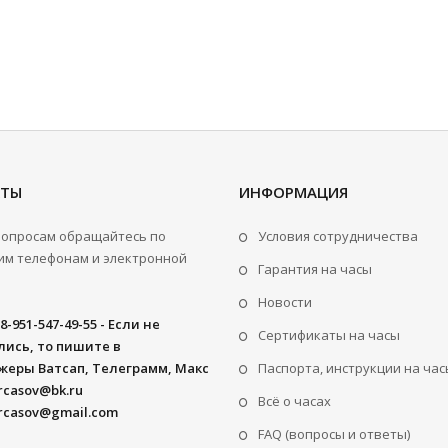
КТЫ
ИНФОРМАЦИЯ
вопросам обращайтесь по
Условия сотрудничества
м телефонам и электронной
Гарантия на часы
Новости
8-951-547-49-55 - Если не
Сертификаты на часы
ись, то пишите в
жеры Ватсап, Телеграмм, Макс
Паспорта, инструкции на час
rcasov@bk.ru
Всё о часах
rcasov@gmail.com
FAQ (вопросы и ответы)