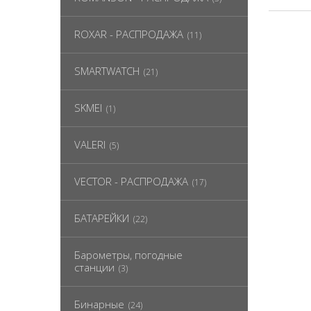
ROXAR - РАСПРОДАЖА
(11)
SMARTWATCH
(21)
SKMEI
(1)
VALERI
(5)
VECTOR - РАСПРОДАЖА
(17)
БАТАРЕЙКИ
(22)
Барометры, погодные
станции
(3)
Бинарные
(24)