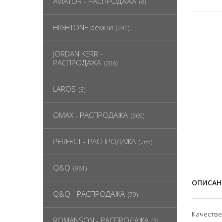
AVIATOR - РАСПРОДАЖА
(8)
HIGHTONE ремни
(241)
JORDAN KERR -
РАСПРОДАЖА
(206)
LAROS
(3)
OMAX - РАСПРОДАЖА
(369)
PERFECT - РАСПРОДАЖА
(265)
Q&Q
(961)
ОПИСАН
Q&Q - РАСПРОДАЖА
(79)
Качестве
ROMANSON - РАСПРОДАЖА
(3)