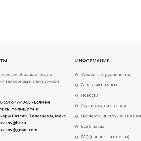
КТЫ
ИНФОРМАЦИЯ
вопросам обращайтесь по
Условия сотрудничества
м телефонам и электронной
Гарантия на часы
Новости
8-951-547-49-55 - Если не
Сертификаты на часы
ись, то пишите в
жеры Ватсап, Телеграмм, Макс
Паспорта, инструкции на час
rcasov@bk.ru
Всё о часах
rcasov@gmail.com
FAQ (вопросы и ответы)